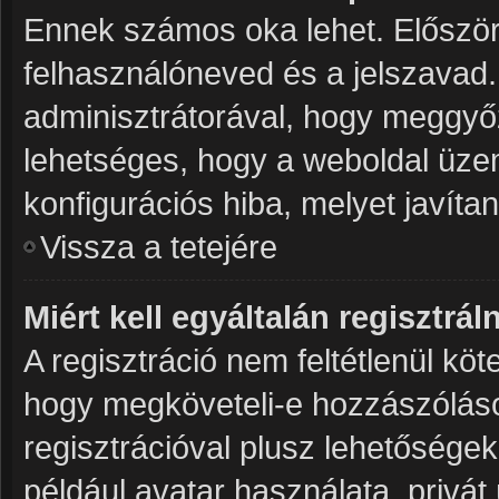
Ennek számos oka lehet. Először 
felhasználóneved és a jelszavad.
adminisztrátorával, hogy meggyőződ
lehetséges, hogy a weboldal üzeme
konfigurációs hiba, melyet javíta
Vissza a tetejére
Miért kell egyáltalán regisztrá
A regisztráció nem feltétlenül köt
hogy megköveteli-e hozzászóláso
regisztrációval plusz lehetősége
például avatar használata, privát 