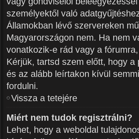
vagy gondviselői beleegyezéssel
személyektől való adatgyűjtéshez
Államokban lévő szervereken mű
Magyarországon nem. Ha nem vag
vonatkozik-e rád vagy a fórumra, m
Kérjük, tartsd szem előtt, hogy 
és az alább leírtakon kívül semm
fordulni.
Vissza a tetejére
Miért nem tudok regisztrálni?
Lehet, hogy a weboldal tulajdonosa