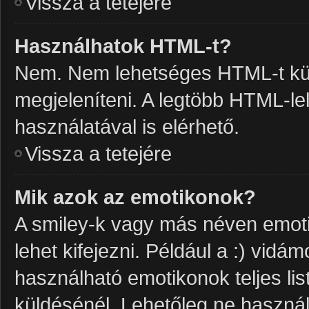
Vissza a tetejére
Használhatok HTML-t?
Nem. Nem lehetséges HTML-t kül
megjeleníteni. A legtöbb HTML-l
használatával is elérhető.
Vissza a tetejére
Mik azok az emotikonok?
A smiley-k vagy más néven emoti
lehet kifejezni. Például a :) vidám
használható emotikonok teljes li
küldésénél. Lehetőleg ne használ