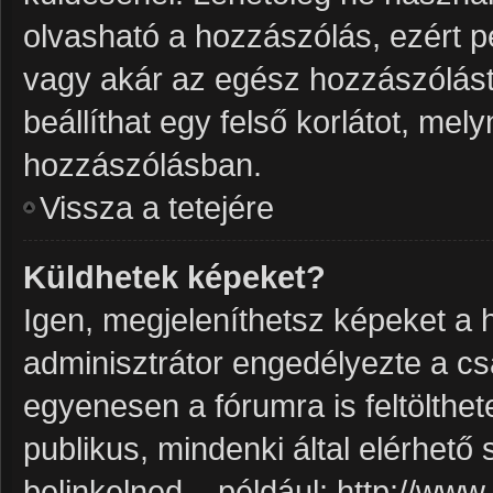
olvasható a hozzászólás, ezért p
vagy akár az egész hozzászólást 
beállíthat egy felső korlátot, me
hozzászólásban.
Vissza a tetejére
Küldhetek képeket?
Igen, megjeleníthetsz képeket a
adminisztrátor engedélyezte a c
egyenesen a fórumra is feltölthe
publikus, mindenki által elérhető
belinkelned – például: http://ww