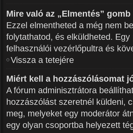
Mire való az „Elmentés” gomb
Ezzel elmentheted a még nem be
folytathatod, és elküldheted. Egy
felhasználói vezérlőpultra és kö
Vissza a tetejére
Miért kell a hozzászólásomat 
A fórum adminisztrátora beállíth
hozzászólást szeretnél küldeni, 
meg, melyeket egy moderátor átné
egy olyan csoportba helyezett tég