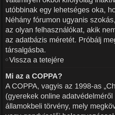
utóbbinak egy lehetséges oka, h
Néhány fórumon ugyanis szokás, 
az olyan felhasználókat, akik ne
az adatbázis méretét. Próbálj meg
társalgásba.
Vissza a tetejére
Mi az a COPPA?
A COPPA, vagyis az 1998-as „Chil
(gyerekek online adatvédelméről 
államokbeli törvény, mely megköve