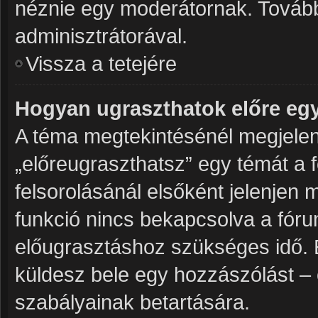
néznie egy moderátornak. További
adminisztrátorával.
Vissza a tetejére
Hogyan ugraszthatok előre eg
A téma megtekintésénél megjelenő
„előreugraszthatsz” egy témát a 
felsorolásánál elsőként jelenjen 
funkció nincs bekapcsolva a fóru
előugrasztáshoz szükséges idő. 
küldesz bele egy hozzászólást – 
szabályainak betartására.