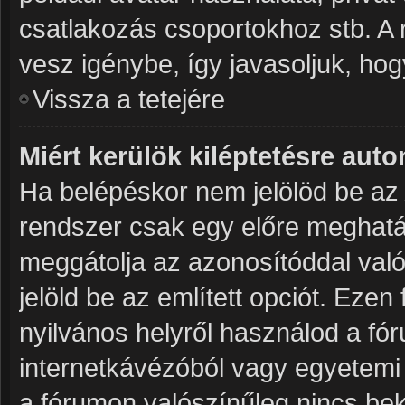
csatlakozás csoportokhoz stb. A
vesz igénybe, így javasoljuk, hogy
Vissza a tetejére
Miért kerülök kiléptetésre aut
Ha belépéskor nem jelölöd be a
rendszer csak egy előre meghatár
meggátolja az azonosítóddal való
jelöld be az említett opciót. Ezen
nyilvános helyről használod a fór
internetkávézóból vagy egyetemi 
a fórumon valószínűleg nincs bek