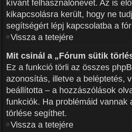
kívánt felhasználónevet. Az is elő
kikapcsolásra került, hogy ne tudj
segítségért lépj kapcsolatba a fó
Vissza a tetejére
Mit csinál a „Fórum sütik törlé
Ez a funkció törli az összes phpBB3
azonosítás, illetve a beléptetés,
beállította – a hozzászólások o
funkciók. Ha problémáid vannak a
törlése segíthet.
Vissza a tetejére