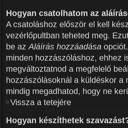
Hogyan csatolhatom az aláír
A csatoláshoz először el kell kés
vezérlőpultban teheted meg. Ezut
be az
Aláírás hozzáadása
opciót
minden hozzászóláshoz, ehhez is 
megváltoztatnod a megfelelő beáll
hozzászólásoknál a küldéskor a 
mindig megadhatod, hogy ne kerül
Vissza a tetejére
Hogyan készíthetek szavazást