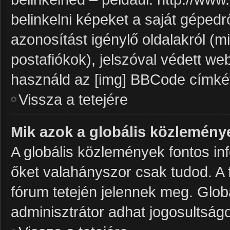
belinkelni képeket a saját gépedrő
azonosítást igénylő oldalakról (mi
postafiókok), jelszóval védett we
használd az [img] BBCode címké
Vissza a tetejére
Mik azok a globális közlemény
A globális közlemények fontos inf
őket valahányszor csak tudod. A 
fórum tetején jelennek meg. Glo
adminisztrátor adhat jogosultságo