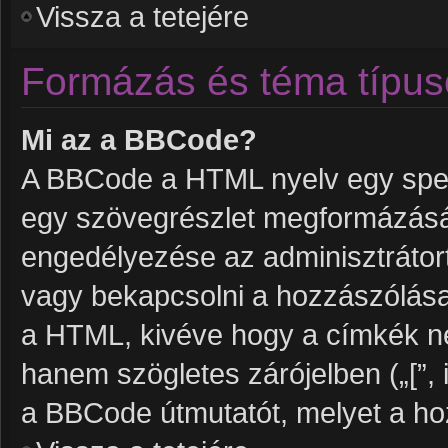
Vissza a tetejére
Formázás és téma típus
Mi az a BBCode?
A BBCode a HTML nyelv egy speci
egy szövegrészlet megformázás
engedélyezése az adminisztrátort
vagy bekapcsolni a hozzászólása
a HTML, kivéve hogy a címkék nem 
hanem szögletes zárójelben („[”, i
a BBCode útmutatót, melyet a hoz