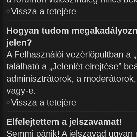
Vissza a tetejére
Hogyan tudom megakadályozni
jelen?
A Felhasználói vezérlőpultban a 
található a „Jelenlét elrejtése” be
adminisztrátorok, a moderátorok, 
vagy-e.
Vissza a tetejére
Elfelejtettem a jelszavamat!
Semmi pánik! A jelszavad ugyan n