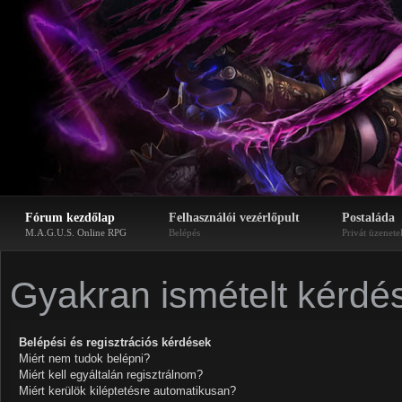
Fórum kezdőlap
Felhasználói vezérlőpult
Postaláda
M.A.G.U.S. Online RPG
Belépés
Privát üzenete
Gyakran ismételt kérdé
Belépési és regisztrációs kérdések
Miért nem tudok belépni?
Miért kell egyáltalán regisztrálnom?
Miért kerülök kiléptetésre automatikusan?