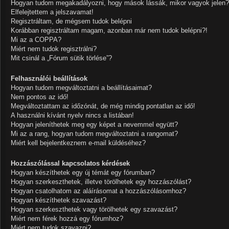
Hogyan tudom megakadályozni, hogy mások lássák, mikor vagyok jelen?
Elfelejtettem a jelszavamat!
Regisztráltam, de mégsem tudok belépni
Korábban regisztráltam magam, azonban már nem tudok belépni?!
Mi az a COPPA?
Miért nem tudok regisztrálni?
Mit csinál a „Fórum sütik törlése”?
Felhasználói beállítások
Hogyan tudom megváltoztatni a beállításaimat?
Nem pontos az idő!
Megváltoztattam az időzónát, de még mindig pontatlan az idő!
A használni kívánt nyelv nincs a listában!
Hogyan jeleníthetek meg egy képet a nevemmel együtt?
Mi az a rang, hogyan tudom megváltoztatni a rangomat?
Miért kell bejelentkeznem e-mail küldéséhez?
Hozzászólással kapcsolatos kérdések
Hogyan készíthetek egy új témát egy fórumban?
Hogyan szerkeszthetek, illetve törölhetek egy hozzászólást?
Hogyan csatolhatom az aláírásomat a hozzászólásomhoz?
Hogyan készíthetek szavazást?
Hogyan szerkeszthetek vagy törölhetek egy szavazást?
Miért nem férek hozzá egy fórumhoz?
Miért nem tudok szavazni?