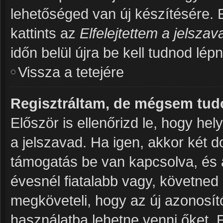
lehetőséged van új készítésére. 
kattints az
Elfelejtettem a jelsza
időn belül újra be kell tudnod lép
Vissza a tetejére
Regisztráltam, de mégsem tud
Először is ellenőrizd le, hogy h
a jelszavad. Ha igen, akkor két 
támogatás be van kapcsolva, és 
évesnél fiatalabb vagy, követned
megköveteli, hogy az új azonosító
használatba lehetne venni őket. 