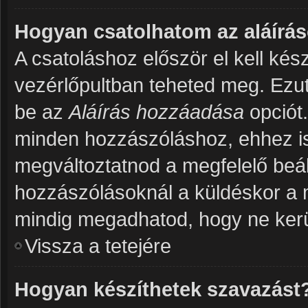
Hogyan csatolhatom az aláír
A csatoláshoz először el kell kés
vezérlőpultban teheted meg. Ezut
be az
Aláírás hozzáadása
opciót
minden hozzászóláshoz, ehhez is 
megváltoztatnod a megfelelő beáll
hozzászólásoknál a küldéskor a 
mindig megadhatod, hogy ne kerül
Vissza a tetejére
Hogyan készíthetek szavazást