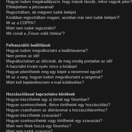
Hogyan tudom megakadályozni, hogy mások lássák, mikor vagyok jelen?
Elfelejtettem a jelszavamat!
Regisztráltam, de mégsem tudok belépni
Korábban regisztráltam magam, azonban már nem tudok belépni?!
Mi az a COPPA?
Miért nem tudok regisztrálni?
Mit csinál a „Fórum sütik törlése”?
Felhasználói beállítások
Hogyan tudom megváltoztatni a beállításaimat?
Nem pontos az idő!
Megváltoztattam az időzónát, de még mindig pontatlan az idő!
A használni kívánt nyelv nincs a listában!
Hogyan jeleníthetek meg egy képet a nevemmel együtt?
Mi az a rang, hogyan tudom megváltoztatni a rangomat?
Miért kell bejelentkeznem e-mail küldéséhez?
Hozzászólással kapcsolatos kérdések
Hogyan készíthetek egy új témát egy fórumban?
Hogyan szerkeszthetek, illetve törölhetek egy hozzászólást?
Hogyan csatolhatom az aláírásomat a hozzászólásomhoz?
Hogyan készíthetek szavazást?
Hogyan szerkeszthetek vagy törölhetek egy szavazást?
Miért nem férek hozzá egy fórumhoz?
Miért nem tudok szavazni?