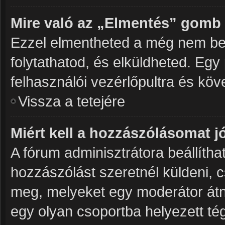
Mire való az „Elmentés” gomb
Ezzel elmentheted a még nem be
folytathatod, és elküldheted. Egy
felhasználói vezérlőpultra és kö
Vissza a tetejére
Miért kell a hozzászólásomat 
A fórum adminisztrátora beállíth
hozzászólást szeretnél küldeni, 
meg, melyeket egy moderátor átné
egy olyan csoportba helyezett tég