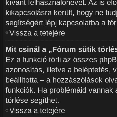
kívánt felhasználónevet. Az is elő
kikapcsolásra került, hogy ne tudj
segítségért lépj kapcsolatba a fó
Vissza a tetejére
Mit csinál a „Fórum sütik törlé
Ez a funkció törli az összes phpBB3
azonosítás, illetve a beléptetés,
beállította – a hozzászólások o
funkciók. Ha problémáid vannak a
törlése segíthet.
Vissza a tetejére