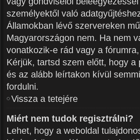
vagy gondviselői beleegyezéssel
személyektől való adatgyűjtéshez
Államokban lévő szervereken mű
Magyarországon nem. Ha nem vag
vonatkozik-e rád vagy a fórumra, m
Kérjük, tartsd szem előtt, hogy 
és az alább leírtakon kívül semm
fordulni.
Vissza a tetejére
Miért nem tudok regisztrálni?
Lehet, hogy a weboldal tulajdonosa