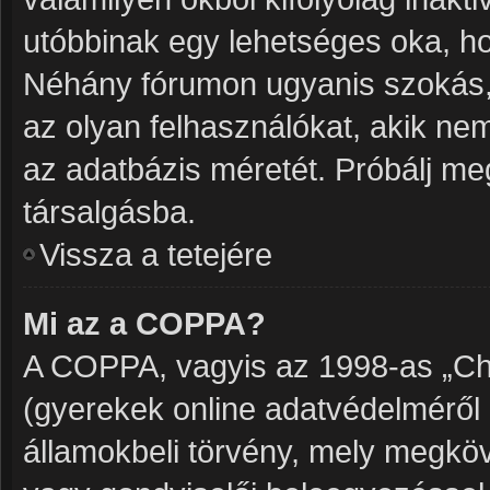
utóbbinak egy lehetséges oka, h
Néhány fórumon ugyanis szokás, 
az olyan felhasználókat, akik ne
az adatbázis méretét. Próbálj meg
társalgásba.
Vissza a tetejére
Mi az a COPPA?
A COPPA, vagyis az 1998-as „Chil
(gyerekek online adatvédelméről 
államokbeli törvény, mely megköve