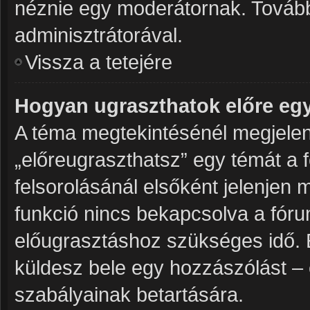
néznie egy moderátornak. További
adminisztrátorával.
Vissza a tetejére
Hogyan ugraszthatok előre eg
A téma megtekintésénél megjelenő
„előreugraszthatsz” egy témát a 
felsorolásánál elsőként jelenjen 
funkció nincs bekapcsolva a fóru
előugrasztáshoz szükséges idő. 
küldesz bele egy hozzászólást – 
szabályainak betartására.