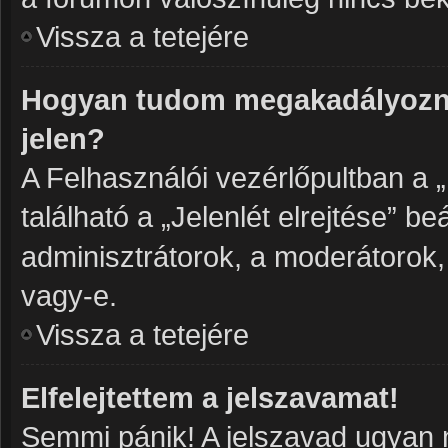
Vissza a tetejére
Hogyan tudom megakadályozni
jelen?
A Felhasználói vezérlőpultban a 
található a „Jelenlét elrejtése” be
adminisztrátorok, a moderátorok, 
vagy-e.
Vissza a tetejére
Elfelejtettem a jelszavamat!
Semmi pánik! A jelszavad ugyan n