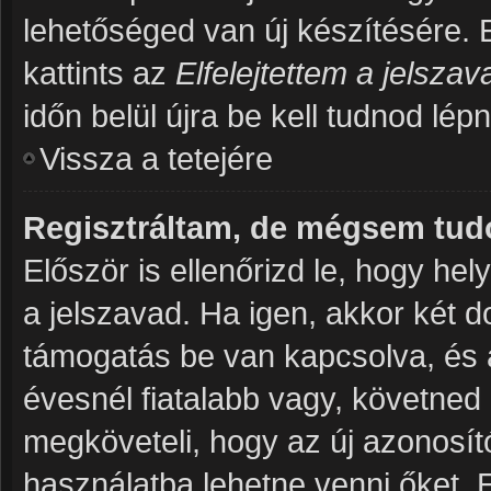
lehetőséged van új készítésére. 
kattints az
Elfelejtettem a jelsza
időn belül újra be kell tudnod lép
Vissza a tetejére
Regisztráltam, de mégsem tud
Először is ellenőrizd le, hogy h
a jelszavad. Ha igen, akkor két 
támogatás be van kapcsolva, és 
évesnél fiatalabb vagy, követned
megköveteli, hogy az új azonosító
használatba lehetne venni őket. 