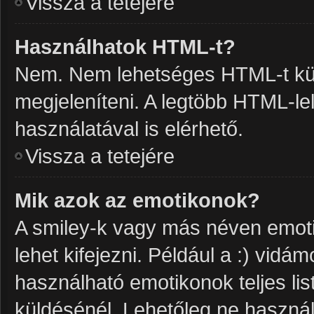
Vissza a tetejére
Használhatok HTML-t?
Nem. Nem lehetséges HTML-t kül
megjeleníteni. A legtöbb HTML-l
használatával is elérhető.
Vissza a tetejére
Mik azok az emotikonok?
A smiley-k vagy más néven emoti
lehet kifejezni. Például a :) vidám
használható emotikonok teljes li
küldésénél. Lehetőleg ne használ