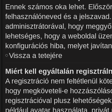
Ennek számos oka lehet. Először 
felhasználóneved és a jelszavad.
adminisztrátorával, hogy meggyőződ
lehetséges, hogy a weboldal üzeme
konfigurációs hiba, melyet javíta
Vissza a tetejére
Miért kell egyáltalán regisztrá
A regisztráció nem feltétlenül köt
hogy megköveteli-e hozzászóláso
regisztrációval plusz lehetősége
például avatar használata, privát 