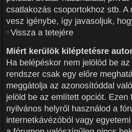
csatlakozás csoportokhoz stb. A
vesz igénybe, így javasoljuk, hogy
Vissza a tetejére
Miért kerülök kiléptetésre aut
Ha belépéskor nem jelölöd be a
rendszer csak egy előre meghatár
meggátolja az azonosítóddal való
jelöld be az említett opciót. Ezen
nyilvános helyről használod a fór
internetkávézóból vagy egyetemi 
a fórumon valószínűleg nincs bek