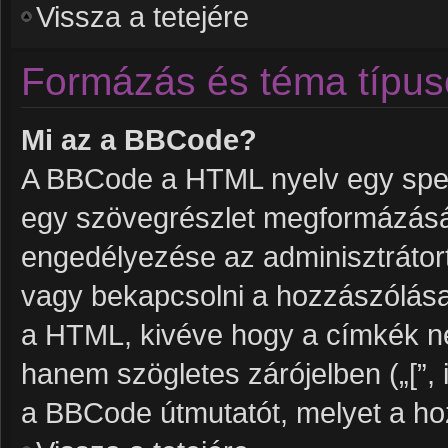
Vissza a tetejére
Formázás és téma típus
Mi az a BBCode?
A BBCode a HTML nyelv egy speci
egy szövegrészlet megformázás
engedélyezése az adminisztrátort
vagy bekapcsolni a hozzászólása
a HTML, kivéve hogy a címkék nem 
hanem szögletes zárójelben („[”, i
a BBCode útmutatót, melyet a hoz