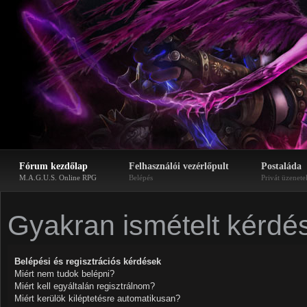
Fórum kezdőlap
Felhasználói vezérlőpult
Postaláda
M.A.G.U.S. Online RPG
Belépés
Privát üzenete
Gyakran ismételt kérdé
Belépési és regisztrációs kérdések
Miért nem tudok belépni?
Miért kell egyáltalán regisztrálnom?
Miért kerülök kiléptetésre automatikusan?