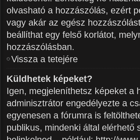
olvasható a hozzászólás, ezért p
vagy akár az egész hozzászólást 
beállíthat egy felső korlátot, me
hozzászólásban.
Vissza a tetejére
Küldhetek képeket?
Igen, megjeleníthetsz képeket a
adminisztrátor engedélyezte a c
egyenesen a fórumra is feltölthe
publikus, mindenki által elérhető
belinkelned – például: http://ww