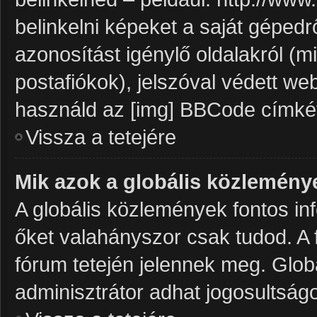
belinkelni képeket a saját gépedrő
azonosítást igénylő oldalakról (mi
postafiókok), jelszóval védett we
használd az [img] BBCode címké
Vissza a tetejére
Mik azok a globális közlemény
A globális közlemények fontos inf
őket valahányszor csak tudod. A 
fórum tetején jelennek meg. Glo
adminisztrátor adhat jogosultságo