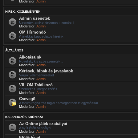
Moderátor:
Admin
HÍREK, KÖZLEMÉNYEK
Admin üzenetek
Üzenetek amiket érdemes megnézni
Moderátor:
Admin
OM Hírmondó
A játékkal kapcsolatos híreink
Moderátor:
Admin
ÁLTALÁNOS
Alkotásaink
Novellák, kis szösszenetek...
Moderátor:
Admin
Kérések, hibák és javaslatok
Várjuk véleményeiteket
Moderátor:
Admin
VII. OM Találkozó
Szervezés, megbeszélés.
Moderátor:
Admin
Csevegõ
A fórum regisztrált tagjai cseveghetnek itt egymással.
Moderátor:
Admin
KALANDOZÓK KRÓNIKÁI
Az Online játék szabályai
A nyílt játék szabályai
Moderátor:
Admin
Elõtörténet