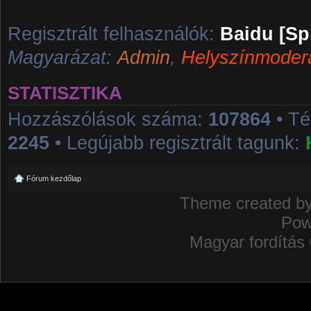
Regisztrált felhasználók:
Baidu [Sp
Magyarázat:
Admin
,
Helyszínmoder
STATISZTIKA
Hozzászólások száma:
107864
• T
2245
• Legújabb regisztrált tagunk:
Fórum kezdőlap
Theme created b
Pow
Magyar fordítás