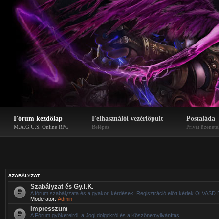
Fórum kezdőlap
Felhasználói vezérlőpult
Postaláda
M.A.G.U.S. Online RPG
Belépés
Privát üzenete
SZABÁLYZAT
Szabályzat és Gy.I.K.
A fórum szabályzata és a gyakori kérdések. Regisztráció előtt kérlek OLVASD 
Moderátor:
Admin
Impresszum
A Fórum gyökereirõl, a Jogi dolgokról és a Köszönetnyilvánítás...