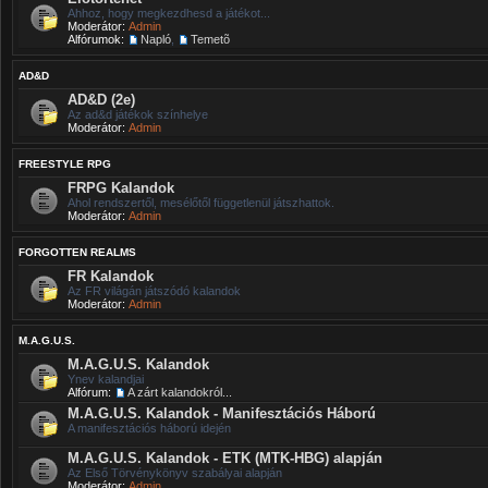
Ahhoz, hogy megkezdhesd a játékot...
Moderátor:
Admin
Alfórumok:
Napló
,
Temetõ
AD&D
AD&D (2e)
Az ad&d játékok színhelye
Moderátor:
Admin
FREESTYLE RPG
FRPG Kalandok
Ahol rendszertől, mesélőtől függetlenül játszhattok.
Moderátor:
Admin
FORGOTTEN REALMS
FR Kalandok
Az FR világán játszódó kalandok
Moderátor:
Admin
M.A.G.U.S.
M.A.G.U.S. Kalandok
Ynev kalandjai
Alfórum:
A zárt kalandokról...
M.A.G.U.S. Kalandok - Manifesztációs Háború
A manifesztációs háború idején
M.A.G.U.S. Kalandok - ETK (MTK-HBG) alapján
Az Első Törvénykönyv szabályai alapján
Moderátor:
Admin