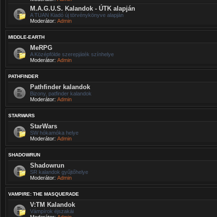
M.A.G.U.S. Kalandok - ÚTK alapján
A TUAN Kiadó új törvénykönyve alapján
Moderátor:
Admin
MIDDLE-EARTH
MeRPG
A Középfölde szerepjáték színhelye
Moderátor:
Admin
PATHFINDER
Pathfinder kalandok
Bizony, patfinder kalandok
Moderátor:
Admin
STARWARS
StarWars
SW hókamóka helye
Moderátor:
Admin
SHADOWRUN
Shadowrun
SR kalandok gyűjtőhelye
Moderátor:
Admin
VAMPIRE: THE MASQUERADE
V:TM Kalandok
Vámpírok éjszakái
Moderátor:
Admin