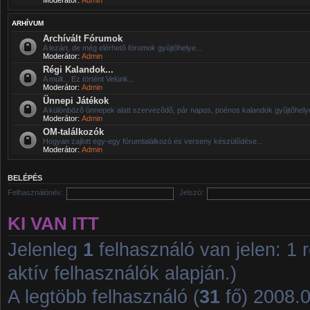
ARHÍVUM
Archívált Fórumok
A lezárt, de még elérhetõ fórumok gyûjtõhelye...
Moderátor:
Admin
Régi Kalandok...
A múlt... Ez történt Velünk...
Moderátor:
Admin
Ünnepi Játékok
A különbözõ ünnepek alatt szervezõdõ, pár napos, poénos kalandok gyûjtõhelye
Moderátor:
Admin
OM-találkozók
Hogyan zajlott egy-egy fórumtalálkozó és verseny készülődése...
Moderátor:
Admin
BELÉPÉS
Felhasználónév:
Jelszó:
KI VAN ITT
Jelenleg
1
felhasználó van jelen: 1 r
aktív felhasználók alapján.)
A legtöbb felhasználó (
31
fő) 2008.01