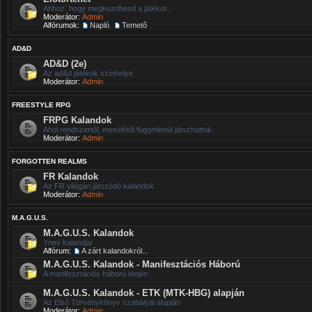
Ahhoz, hogy megkezdhesd a játékot...
Moderátor:
Admin
Alfórumok:
Napló
,
Temetõ
AD&D
AD&D (2e)
Az ad&d játékok színhelye
Moderátor:
Admin
FREESTYLE RPG
FRPG Kalandok
Ahol rendszertől, mesélőtől függetlenül játszhattok.
Moderátor:
Admin
FORGOTTEN REALMS
FR Kalandok
Az FR világán játszódó kalandok
Moderátor:
Admin
M.A.G.U.S.
M.A.G.U.S. Kalandok
Ynev kalandjai
Alfórum:
A zárt kalandokról...
M.A.G.U.S. Kalandok - Manifesztációs Háború
A manifesztációs háború idején
M.A.G.U.S. Kalandok - ETK (MTK-HBG) alapján
Az Első Törvénykönyv szabályai alapján
Moderátor:
Admin