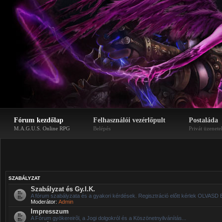
Fórum kezdőlap
Felhasználói vezérlőpult
Postaláda
M.A.G.U.S. Online RPG
Belépés
Privát üzenete
SZABÁLYZAT
Szabályzat és Gy.I.K.
A fórum szabályzata és a gyakori kérdések. Regisztráció előtt kérlek OLVASD 
Moderátor:
Admin
Impresszum
A Fórum gyökereirõl, a Jogi dolgokról és a Köszönetnyilvánítás...