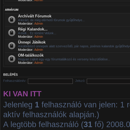
ARHÍVUM
Archívált Fórumok
A lezárt, de még elérhetõ fórumok gyûjtõhelye...
Moderátor:
Admin
Régi Kalandok...
A múlt... Ez történt Velünk...
Moderátor:
Admin
Ünnepi Játékok
A különbözõ ünnepek alatt szervezõdõ, pár napos, poénos kalandok gyûjtõhelye
Moderátor:
Admin
OM-találkozók
Hogyan zajlott egy-egy fórumtalálkozó és verseny készülődése...
Moderátor:
Admin
BELÉPÉS
Felhasználónév:
Jelszó:
KI VAN ITT
Jelenleg
1
felhasználó van jelen: 1 r
aktív felhasználók alapján.)
A legtöbb felhasználó (
31
fő) 2008.01