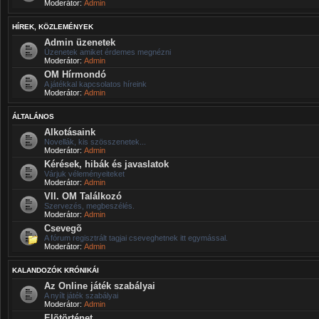
Moderátor:
Admin
HÍREK, KÖZLEMÉNYEK
Admin üzenetek
Üzenetek amiket érdemes megnézni
Moderátor:
Admin
OM Hírmondó
A játékkal kapcsolatos híreink
Moderátor:
Admin
ÁLTALÁNOS
Alkotásaink
Novellák, kis szösszenetek...
Moderátor:
Admin
Kérések, hibák és javaslatok
Várjuk véleményeiteket
Moderátor:
Admin
VII. OM Találkozó
Szervezés, megbeszélés.
Moderátor:
Admin
Csevegõ
A fórum regisztrált tagjai cseveghetnek itt egymással.
Moderátor:
Admin
KALANDOZÓK KRÓNIKÁI
Az Online játék szabályai
A nyílt játék szabályai
Moderátor:
Admin
Elõtörténet