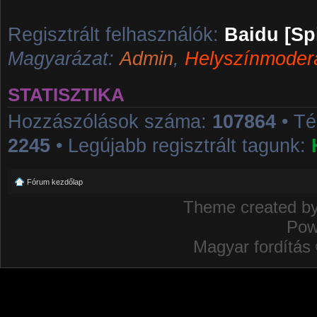
Regisztrált felhasználók:
Baidu [Sp
Magyarázat:
Admin
,
Helyszínmoder
STATISZTIKA
Hozzászólások száma:
107864
• T
2245
• Legújabb regisztrált tagunk:
Fórum kezdőlap
Theme created b
Pow
Magyar fordítás