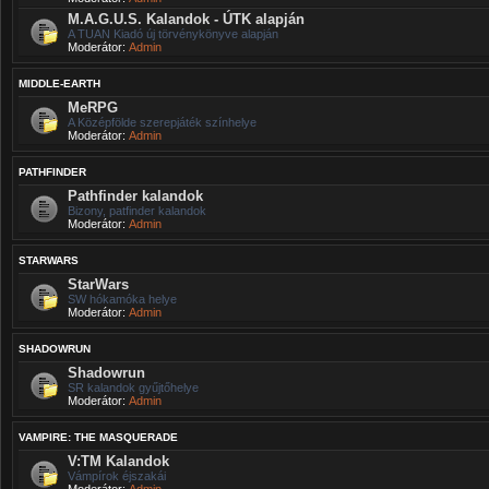
M.A.G.U.S. Kalandok - ÚTK alapján
A TUAN Kiadó új törvénykönyve alapján
Moderátor:
Admin
MIDDLE-EARTH
MeRPG
A Középfölde szerepjáték színhelye
Moderátor:
Admin
PATHFINDER
Pathfinder kalandok
Bizony, patfinder kalandok
Moderátor:
Admin
STARWARS
StarWars
SW hókamóka helye
Moderátor:
Admin
SHADOWRUN
Shadowrun
SR kalandok gyűjtőhelye
Moderátor:
Admin
VAMPIRE: THE MASQUERADE
V:TM Kalandok
Vámpírok éjszakái
Moderátor:
Admin