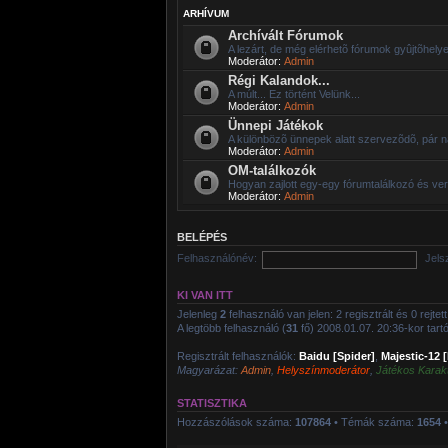
ARHÍVUM
Archívált Fórumok
A lezárt, de még elérhetõ fórumok gyûjtõhelye
Moderátor:
Admin
Régi Kalandok...
A múlt... Ez történt Velünk...
Moderátor:
Admin
Ünnepi Játékok
A különbözõ ünnepek alatt szervezõdõ, pár n
Moderátor:
Admin
OM-találkozók
Hogyan zajlott egy-egy fórumtalálkozó és ve
Moderátor:
Admin
BELÉPÉS
Felhasználónév:
Jels
KI VAN ITT
Jelenleg
2
felhasználó van jelen: 2 regisztrált és 0 rejte
A legtöbb felhasználó (
31
fő) 2008.01.07. 20:36-kor tartóz
Regisztrált felhasználók:
Baidu [Spider]
,
Majestic-12 
Magyarázat:
Admin
,
Helyszínmoderátor
,
Játékos Karak
STATISZTIKA
Hozzászólások száma:
107864
• Témák száma:
1654
•