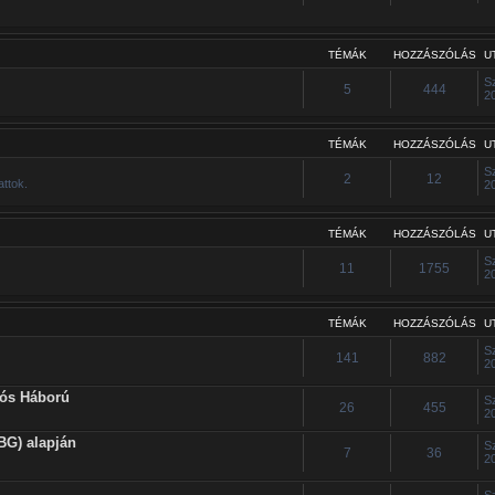
TÉMÁK
HOZZÁSZÓLÁS
U
S
5
444
2
TÉMÁK
HOZZÁSZÓLÁS
U
S
2
12
attok.
2
TÉMÁK
HOZZÁSZÓLÁS
U
S
11
1755
2
TÉMÁK
HOZZÁSZÓLÁS
U
S
141
882
2
iós Háború
S
26
455
2
BG) alapján
S
7
36
2
S