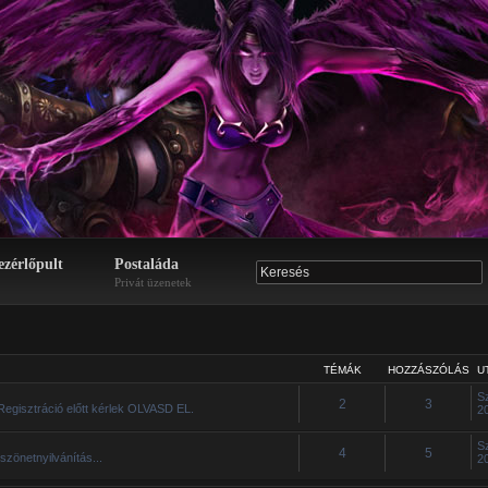
ezérlőpult
Postaláda
Privát üzenetek
TÉMÁK
HOZZÁSZÓLÁS
U
S
2
3
Regisztráció előtt kérlek OLVASD EL.
2
S
4
5
szönetnyilvánítás...
2