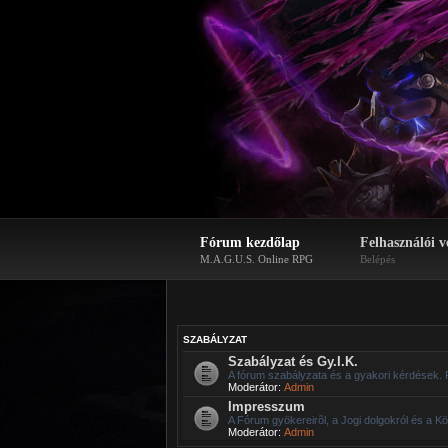
Fórum kezdőlap
Felhasználói v
M.A.G.U.S. Online RPG
Belépés
SZABÁLYZAT
Szabályzat és Gy.I.K.
A fórum szabályzata és a gyakori kérdések. 
Moderátor:
Admin
Impresszum
A Fórum gyökereirõl, a Jogi dolgokról és a Kö
Moderátor:
Admin