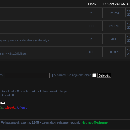
TÉMÁK
HOZZÁSZÓLÁS
U
S
5
15154
...
2
S
111
29170
2
S
15
406
apos, poénos kalandok gyûjtõhelye...
2
S
81
8107
rseny készülődése...
2
zó:
|
Automatikus bejelentkezés
tt (Az elmúlt 60 percben aktív felhasználók alapján.)
kodott itt.
[Bot]
ter
,
Mesélõ
,
Olvasó
 Felhasználók száma:
2245
• Legújabb regisztrált tagunk:
Hydra-off-shume