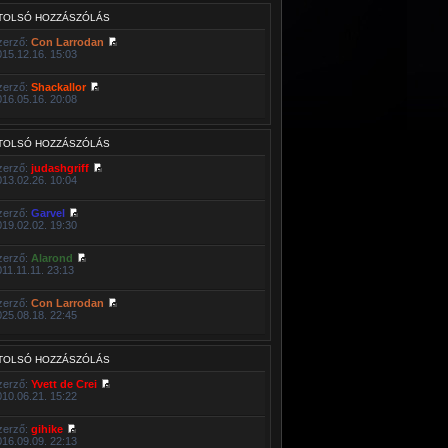
TOLSÓ HOZZÁSZÓLÁS
zerző:
Con Larrodan
015.12.16. 15:03
zerző:
Shackallor
016.05.16. 20:08
TOLSÓ HOZZÁSZÓLÁS
zerző:
judashgriff
013.02.26. 10:04
zerző:
Garvel
019.02.02. 19:30
zerző:
Alarond
011.11.11. 23:13
zerző:
Con Larrodan
025.08.18. 22:45
TOLSÓ HOZZÁSZÓLÁS
zerző:
Yvett de Crei
010.06.21. 15:22
zerző:
gihike
016.09.09. 22:13