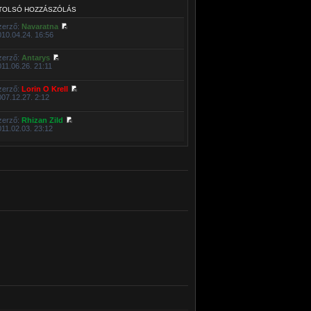
TOLSÓ HOZZÁSZÓLÁS
zerző:
Navaratna
010.04.24. 16:56
zerző:
Antarys
011.06.26. 21:11
zerző:
Lorin O Krell
007.12.27. 2:12
zerző:
Rhizan Zild
011.02.03. 23:12