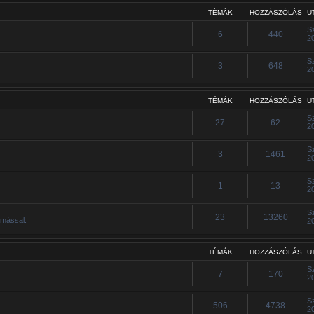
TÉMÁK
HOZZÁSZÓLÁS
U
S
6
440
2
S
3
648
2
TÉMÁK
HOZZÁSZÓLÁS
U
S
27
62
2
S
3
1461
2
S
1
13
2
S
23
13260
ymással.
2
TÉMÁK
HOZZÁSZÓLÁS
U
S
7
170
2
S
506
4738
2