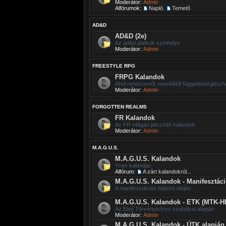
Moderátor:
Admin
Alfórumok:
Napló
,
Temetõ
AD&D
AD&D (2e)
Az ad&d játékok színhelye
Moderátor:
Admin
FREESTYLE RPG
FRPG Kalandok
Ahol rendszertől, mesélőtől függetlenül játszh
Moderátor:
Admin
FORGOTTEN REALMS
FR Kalandok
Az FR világán játszódó kalandok
Moderátor:
Admin
M.A.G.U.S.
M.A.G.U.S. Kalandok
Ynev kalandjai
Alfórum:
A zárt kalandokról...
M.A.G.U.S. Kalandok - Manifesztác
A manifesztációs háború idején
M.A.G.U.S. Kalandok - ETK (MTK-H
Az Első Törvénykönyv szabályai alapján
Moderátor:
Admin
M.A.G.U.S. Kalandok - ÚTK alapján