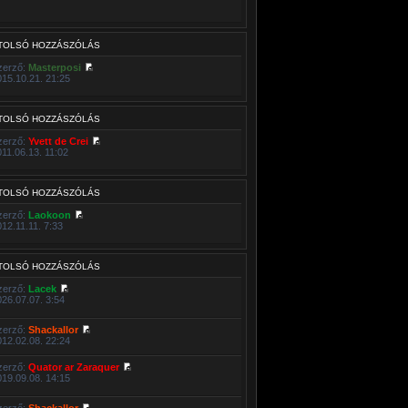
TOLSÓ HOZZÁSZÓLÁS
zerző:
Masterposi
015.10.21. 21:25
TOLSÓ HOZZÁSZÓLÁS
zerző:
Yvett de Crei
011.06.13. 11:02
TOLSÓ HOZZÁSZÓLÁS
zerző:
Laokoon
012.11.11. 7:33
TOLSÓ HOZZÁSZÓLÁS
zerző:
Lacek
026.07.07. 3:54
zerző:
Shackallor
012.02.08. 22:24
zerző:
Quator ar Zaraquer
019.09.08. 14:15
zerző:
Shackallor