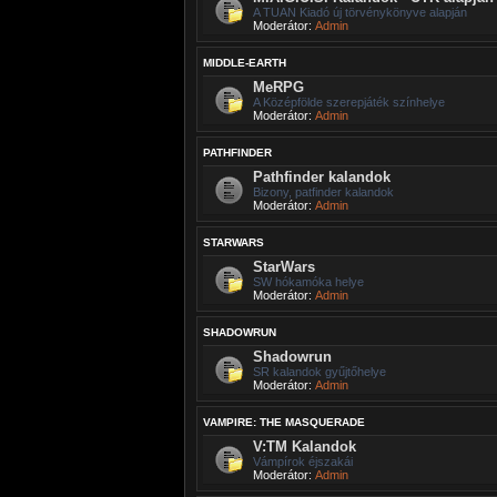
A TUAN Kiadó új törvénykönyve alapján
Moderátor:
Admin
MIDDLE-EARTH
MeRPG
A Középfölde szerepjáték színhelye
Moderátor:
Admin
PATHFINDER
Pathfinder kalandok
Bizony, patfinder kalandok
Moderátor:
Admin
STARWARS
StarWars
SW hókamóka helye
Moderátor:
Admin
SHADOWRUN
Shadowrun
SR kalandok gyűjtőhelye
Moderátor:
Admin
VAMPIRE: THE MASQUERADE
V:TM Kalandok
Vámpírok éjszakái
Moderátor:
Admin