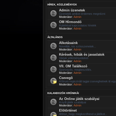
HÍREK, KÖZLEMÉNYEK
Admin üzenetek
Üzenetek amiket érdemes megnézni
Moderátor:
Admin
OM Hírmondó
A játékkal kapcsolatos híreink
Moderátor:
Admin
ÁLTALÁNOS
Alkotásaink
Novellák, kis szösszenetek...
Moderátor:
Admin
Kérések, hibák és javaslatok
Várjuk véleményeiteket
Moderátor:
Admin
VII. OM Találkozó
Szervezés, megbeszélés.
Moderátor:
Admin
Csevegõ
A fórum regisztrált tagjai cseveghetnek itt eg
Moderátor:
Admin
KALANDOZÓK KRÓNIKÁI
Az Online játék szabályai
A nyílt játék szabályai
Moderátor:
Admin
Elõtörténet
Ahhoz, hogy megkezdhesd a játékot...