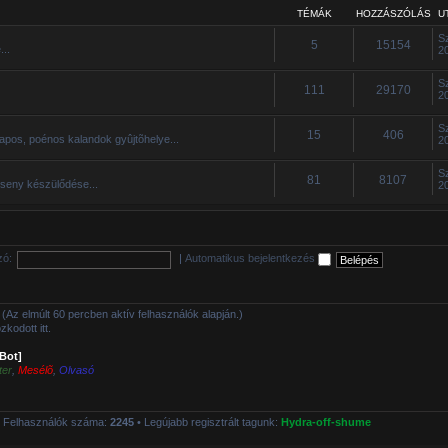
TÉMÁK
HOZZÁSZÓLÁS
U
S
5
15154
...
2
S
111
29170
2
S
15
406
apos, poénos kalandok gyûjtõhelye...
2
S
81
8107
rseny készülődése...
2
zó:
|
Automatikus bejelentkezés
tt (Az elmúlt 60 percben aktív felhasználók alapján.)
kodott itt.
[Bot]
ter
,
Mesélõ
,
Olvasó
 Felhasználók száma:
2245
• Legújabb regisztrált tagunk:
Hydra-off-shume