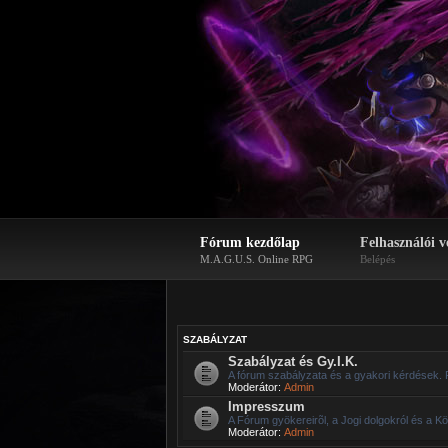
Fórum kezdőlap
Felhasználói v
M.A.G.U.S. Online RPG
Belépés
SZABÁLYZAT
Szabályzat és Gy.I.K.
A fórum szabályzata és a gyakori kérdések. 
Moderátor:
Admin
Impresszum
A Fórum gyökereirõl, a Jogi dolgokról és a Kö
Moderátor:
Admin