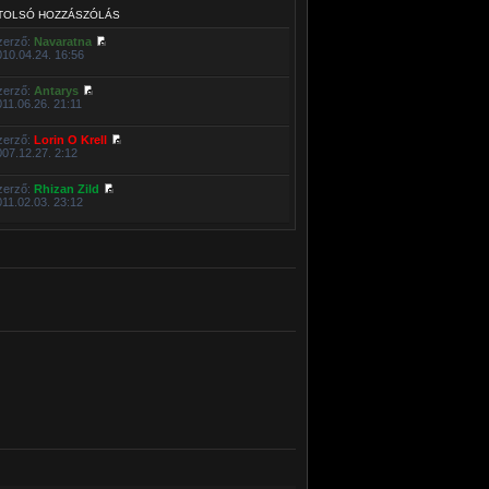
TOLSÓ HOZZÁSZÓLÁS
zerző:
Navaratna
010.04.24. 16:56
zerző:
Antarys
011.06.26. 21:11
zerző:
Lorin O Krell
007.12.27. 2:12
zerző:
Rhizan Zild
011.02.03. 23:12