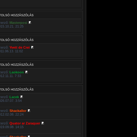
TOLSÓ HOZZÁSZÓLÁS
zerző:
Masterposi
015.10.21. 21:25
TOLSÓ HOZZÁSZÓLÁS
zerző:
Yvett de Crei
011.06.13. 11:02
TOLSÓ HOZZÁSZÓLÁS
zerző:
Laokoon
012.11.11. 7:33
TOLSÓ HOZZÁSZÓLÁS
zerző:
Lacek
026.07.07. 3:54
zerző:
Shackallor
012.02.08. 22:24
zerző:
Quator ar Zaraquer
019.09.08. 14:15
zerző:
Shackallor