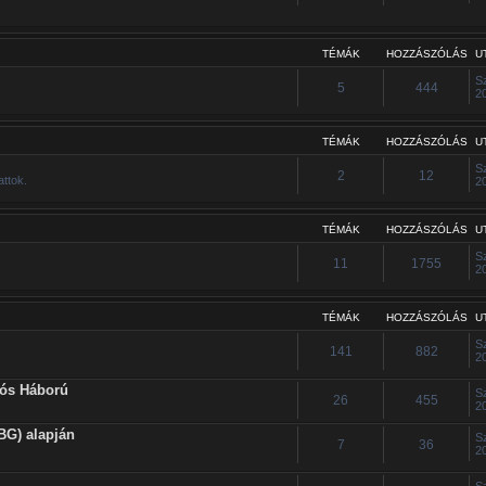
TÉMÁK
HOZZÁSZÓLÁS
U
S
5
444
2
TÉMÁK
HOZZÁSZÓLÁS
U
S
2
12
attok.
2
TÉMÁK
HOZZÁSZÓLÁS
U
S
11
1755
2
TÉMÁK
HOZZÁSZÓLÁS
U
S
141
882
2
iós Háború
S
26
455
2
BG) alapján
S
7
36
2
S