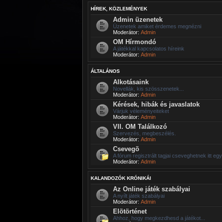
HÍREK, KÖZLEMÉNYEK
Admin üzenetek
Üzenetek amiket érdemes megnézni
Moderátor:
Admin
OM Hírmondó
A játékkal kapcsolatos híreink
Moderátor:
Admin
ÁLTALÁNOS
Alkotásaink
Novellák, kis szösszenetek...
Moderátor:
Admin
Kérések, hibák és javaslatok
Várjuk véleményeiteket
Moderátor:
Admin
VII. OM Találkozó
Szervezés, megbeszélés.
Moderátor:
Admin
Csevegõ
A fórum regisztrált tagjai cseveghetnek itt eg
Moderátor:
Admin
KALANDOZÓK KRÓNIKÁI
Az Online játék szabályai
A nyílt játék szabályai
Moderátor:
Admin
Elõtörténet
Ahhoz, hogy megkezdhesd a játékot...