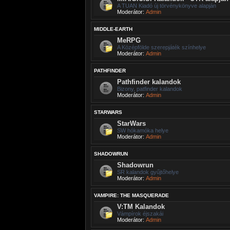
A TUAN Kiadó új törvénykönyve alapján
Moderátor:
Admin
MIDDLE-EARTH
MeRPG
A Középfölde szerepjáték színhelye
Moderátor:
Admin
PATHFINDER
Pathfinder kalandok
Bizony, patfinder kalandok
Moderátor:
Admin
STARWARS
StarWars
SW hókamóka helye
Moderátor:
Admin
SHADOWRUN
Shadowrun
SR kalandok gyűjtőhelye
Moderátor:
Admin
VAMPIRE: THE MASQUERADE
V:TM Kalandok
Vámpírok éjszakái
Moderátor:
Admin