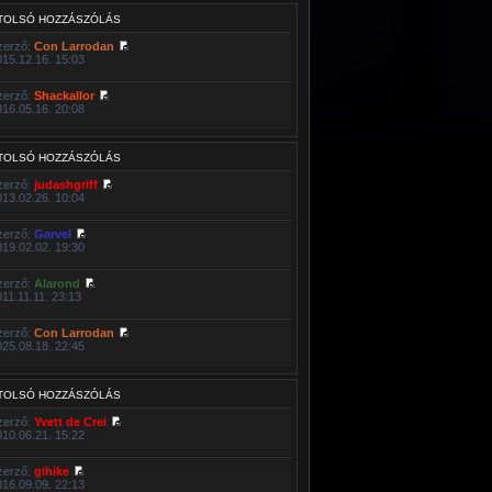
TOLSÓ HOZZÁSZÓLÁS
zerző:
Con Larrodan
015.12.16. 15:03
zerző:
Shackallor
016.05.16. 20:08
TOLSÓ HOZZÁSZÓLÁS
zerző:
judashgriff
013.02.26. 10:04
zerző:
Garvel
019.02.02. 19:30
zerző:
Alarond
011.11.11. 23:13
zerző:
Con Larrodan
025.08.18. 22:45
TOLSÓ HOZZÁSZÓLÁS
zerző:
Yvett de Crei
010.06.21. 15:22
zerző:
gihike
016.09.09. 22:13