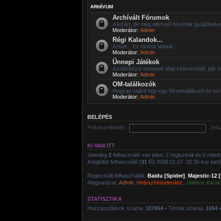
ARHÍVUM
Archívált Fórumok
A lezárt, de még elérhetõ fórumok gyûjtõhelye
Moderátor:
Admin
Régi Kalandok...
A múlt... Ez történt Velünk...
Moderátor:
Admin
Ünnepi Játékok
A különbözõ ünnepek alatt szervezõdõ, pár n
Moderátor:
Admin
OM-találkozók
Hogyan zajlott egy-egy fórumtalálkozó és ve
Moderátor:
Admin
BELÉPÉS
Felhasználónév:
Jels
KI VAN ITT
Jelenleg
2
felhasználó van jelen: 2 regisztrált és 0 rejte
A legtöbb felhasználó (
31
fő) 2008.01.07. 20:36-kor tartóz
Regisztrált felhasználók:
Baidu [Spider]
,
Majestic-12 
Magyarázat:
Admin
,
Helyszínmoderátor
,
Játékos Karak
STATISZTIKA
Hozzászólások száma:
107864
• Témák száma:
1654
•