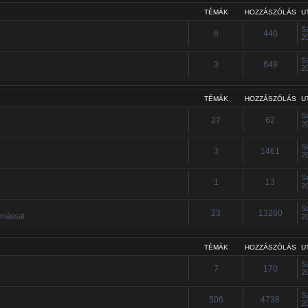
TÉMÁK
HOZZÁSZÓLÁS
U
S
6
440
2
S
3
648
2
TÉMÁK
HOZZÁSZÓLÁS
U
S
27
62
2
S
3
1461
2
S
1
13
2
S
23
13260
ymással.
2
TÉMÁK
HOZZÁSZÓLÁS
U
S
7
170
2
S
506
4738
2