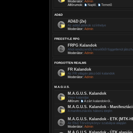
Moderátor:
Admin
Alfórumok:
Napló
,
Temetõ
AD&D
AD&D (2e)
Az ad&d játékok színhelye
Moderátor:
Admin
FREESTYLE RPG
FRPG Kalandok
Ahol rendszertől, mesélőtől függetlenül játszh
Moderátor:
Admin
FORGOTTEN REALMS
FR Kalandok
Az FR világán játszódó kalandok
Moderátor:
Admin
M.A.G.U.S.
M.A.G.U.S. Kalandok
Ynev kalandjai
Alfórum:
A zárt kalandokról...
M.A.G.U.S. Kalandok - Manifesztác
A manifesztációs háború idején
M.A.G.U.S. Kalandok - ETK (MTK-H
Az Első Törvénykönyv szabályai alapján
Moderátor:
Admin
M.A.G.U.S. Kalandok - ÚTK alapján