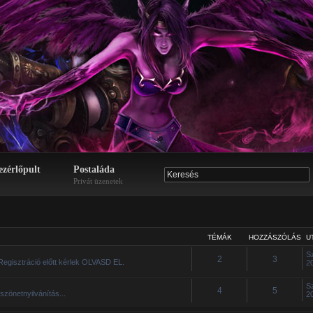
ezérlőpult
Postaláda
Privát üzenetek
TÉMÁK
HOZZÁSZÓLÁS
U
S
2
3
Regisztráció előtt kérlek OLVASD EL.
2
S
4
5
szönetnyilvánítás...
2