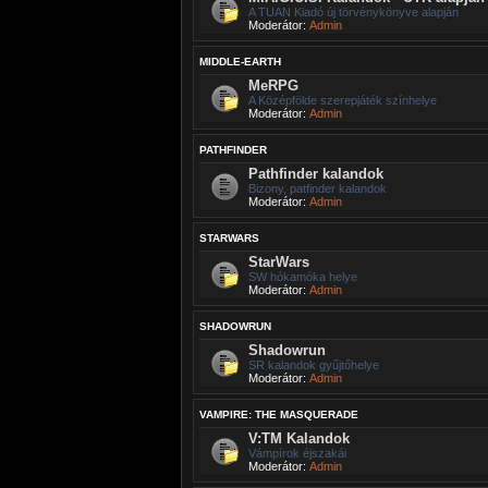
A TUAN Kiadó új törvénykönyve alapján
Moderátor:
Admin
MIDDLE-EARTH
MeRPG
A Középfölde szerepjáték színhelye
Moderátor:
Admin
PATHFINDER
Pathfinder kalandok
Bizony, patfinder kalandok
Moderátor:
Admin
STARWARS
StarWars
SW hókamóka helye
Moderátor:
Admin
SHADOWRUN
Shadowrun
SR kalandok gyűjtőhelye
Moderátor:
Admin
VAMPIRE: THE MASQUERADE
V:TM Kalandok
Vámpírok éjszakái
Moderátor:
Admin