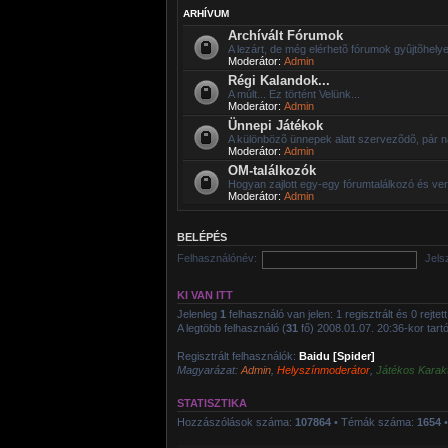
ARHÍVUM
Archívált Fórumok
A lezárt, de még elérhetõ fórumok gyûjtõhelye
Moderátor:
Admin
Régi Kalandok...
A múlt... Ez történt Velünk...
Moderátor:
Admin
Ünnepi Játékok
A különbözõ ünnepek alatt szervezõdõ, pár n
Moderátor:
Admin
OM-találkozók
Hogyan zajlott egy-egy fórumtalálkozó és ve
Moderátor:
Admin
BELÉPÉS
Felhasználónév:
Jels
KI VAN ITT
Jelenleg
1
felhasználó van jelen: 1 regisztrált és 0 rejte
A legtöbb felhasználó (
31
fő) 2008.01.07. 20:36-kor tartóz
Regisztrált felhasználók:
Baidu [Spider]
Magyarázat:
Admin
,
Helyszínmoderátor
,
Játékos Karak
STATISZTIKA
Hozzászólások száma:
107864
• Témák száma:
1654
•