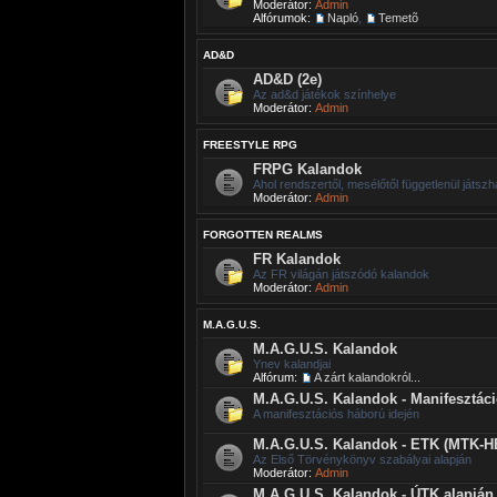
Moderátor:
Admin
Alfórumok:
Napló
,
Temetõ
AD&D
AD&D (2e)
Az ad&d játékok színhelye
Moderátor:
Admin
FREESTYLE RPG
FRPG Kalandok
Ahol rendszertől, mesélőtől függetlenül játszh
Moderátor:
Admin
FORGOTTEN REALMS
FR Kalandok
Az FR világán játszódó kalandok
Moderátor:
Admin
M.A.G.U.S.
M.A.G.U.S. Kalandok
Ynev kalandjai
Alfórum:
A zárt kalandokról...
M.A.G.U.S. Kalandok - Manifesztác
A manifesztációs háború idején
M.A.G.U.S. Kalandok - ETK (MTK-H
Az Első Törvénykönyv szabályai alapján
Moderátor:
Admin
M.A.G.U.S. Kalandok - ÚTK alapján