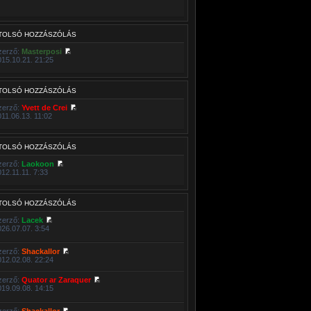
TOLSÓ HOZZÁSZÓLÁS
zerző:
Masterposi
015.10.21. 21:25
TOLSÓ HOZZÁSZÓLÁS
zerző:
Yvett de Crei
011.06.13. 11:02
TOLSÓ HOZZÁSZÓLÁS
zerző:
Laokoon
012.11.11. 7:33
TOLSÓ HOZZÁSZÓLÁS
zerző:
Lacek
026.07.07. 3:54
zerző:
Shackallor
012.02.08. 22:24
zerző:
Quator ar Zaraquer
019.09.08. 14:15
zerző:
Shackallor