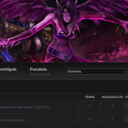
ezérlőpult
Postaláda
Privát üzenetek
TÉMÁK
HOZZÁSZÓLÁS
U
S
2
3
Regisztráció előtt kérlek OLVASD EL.
2
S
4
5
szönetnyilvánítás...
2