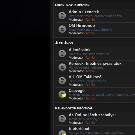
HÍREK, KÖZLEMÉNYEK
Admin üzenetek
Üzenetek amiket érdemes megnézni
Moderátor:
Admin
OM Hírmondó
A játékkal kapcsolatos híreink
Moderátor:
Admin
ÁLTALÁNOS
Alkotásaink
Novellák, kis szösszenetek...
Moderátor:
Admin
Kérések, hibák és javaslatok
Várjuk véleményeiteket
Moderátor:
Admin
VII. OM Találkozó
Szervezés, megbeszélés.
Moderátor:
Admin
Csevegõ
A fórum regisztrált tagjai cseveghetnek itt eg
Moderátor:
Admin
KALANDOZÓK KRÓNIKÁI
Az Online játék szabályai
A nyílt játék szabályai
Moderátor:
Admin
Elõtörténet
Ahhoz, hogy megkezdhesd a játékot...