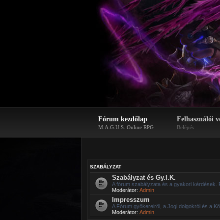
Fórum kezdőlap
Felhasználói v
M.A.G.U.S. Online RPG
Belépés
SZABÁLYZAT
Szabályzat és Gy.I.K.
A fórum szabályzata és a gyakori kérdések. 
Moderátor:
Admin
Impresszum
A Fórum gyökereirõl, a Jogi dolgokról és a Kö
Moderátor:
Admin