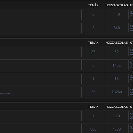
TÉMÁK
HOZZÁSZÓLÁS
U
S
6
440
2
S
3
648
2
TÉMÁK
HOZZÁSZÓLÁS
U
S
27
62
2
S
3
1461
2
S
1
13
2
S
23
13260
ymással.
2
TÉMÁK
HOZZÁSZÓLÁS
U
S
7
170
2
S
506
4738
2