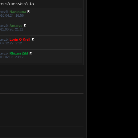
TOLSÓ HOZZÁSZÓLÁS
zerző:
Navaratna
010.04.24. 16:56
zerző:
Antarys
011.06.26. 21:11
zerző:
Lorin O Krell
007.12.27. 2:12
zerző:
Rhizan Zild
011.02.03. 23:12