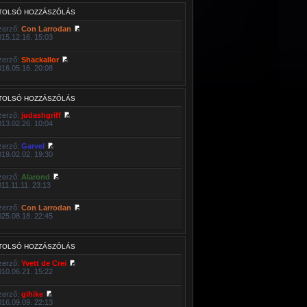
TOLSÓ HOZZÁSZÓLÁS
zerző:
Con Larrodan
015.12.16. 15:03
zerző:
Shackallor
016.05.16. 20:08
TOLSÓ HOZZÁSZÓLÁS
zerző:
judashgriff
013.02.26. 10:04
zerző:
Garvel
019.02.02. 19:30
zerző:
Alarond
011.11.11. 23:13
zerző:
Con Larrodan
025.08.18. 22:45
TOLSÓ HOZZÁSZÓLÁS
zerző:
Yvett de Crei
010.06.21. 15:22
zerző:
gihike
016.09.09. 22:13