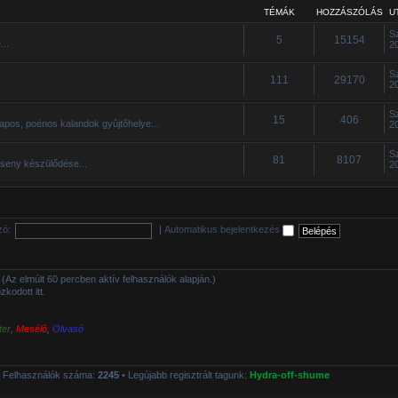
TÉMÁK
HOZZÁSZÓLÁS
U
S
5
15154
...
2
S
111
29170
2
S
15
406
apos, poénos kalandok gyûjtõhelye...
2
S
81
8107
rseny készülődése...
2
zó:
|
Automatikus bejelentkezés
tt (Az elmúlt 60 percben aktív felhasználók alapján.)
kodott itt.
ter
,
Mesélõ
,
Olvasó
 Felhasználók száma:
2245
• Legújabb regisztrált tagunk:
Hydra-off-shume