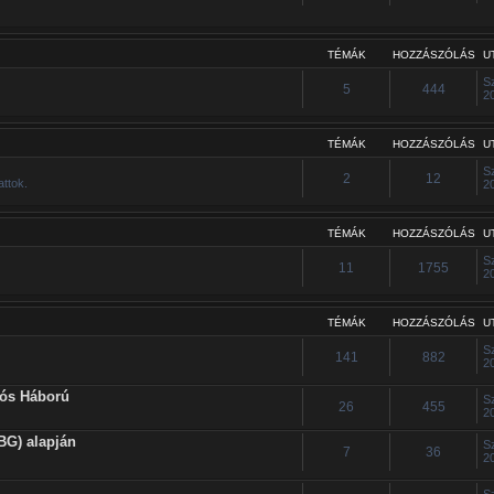
TÉMÁK
HOZZÁSZÓLÁS
U
S
5
444
2
TÉMÁK
HOZZÁSZÓLÁS
U
S
2
12
attok.
2
TÉMÁK
HOZZÁSZÓLÁS
U
S
11
1755
2
TÉMÁK
HOZZÁSZÓLÁS
U
S
141
882
2
iós Háború
S
26
455
2
BG) alapján
S
7
36
2
S