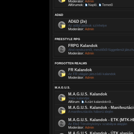
Moderátor:
Admin
Alfórumok:
Napló
,
Temetõ
AD&D
AD&D (2e)
Az ad&d játékok színhelye
Moderátor:
Admin
FREESTYLE RPG
FRPG Kalandok
Ahol rendszertől, mesélőtől függetlenül játszh
Moderátor:
Admin
FORGOTTEN REALMS
FR Kalandok
Az FR világán játszódó kalandok
Moderátor:
Admin
M.A.G.U.S.
M.A.G.U.S. Kalandok
Ynev kalandjai
Alfórum:
A zárt kalandokról...
M.A.G.U.S. Kalandok - Manifesztác
A manifesztációs háború idején
M.A.G.U.S. Kalandok - ETK (MTK-H
Az Első Törvénykönyv szabályai alapján
Moderátor:
Admin
M.A.G.U.S. Kalandok - ÚTK alapján