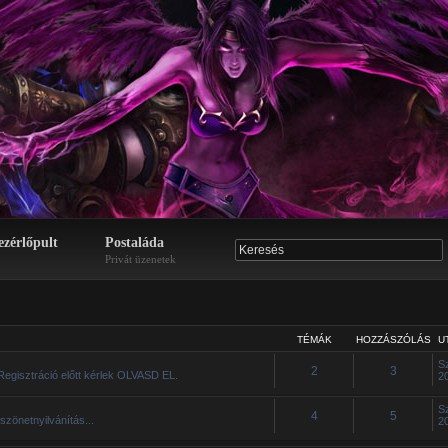
ezérlőpult
Postaláda
Privát üzenetek
TÉMÁK
HOZZÁSZÓLÁS
U
S
2
3
Regisztráció előtt kérlek OLVASD EL.
2
S
4
5
szönetnyilvánítás...
2