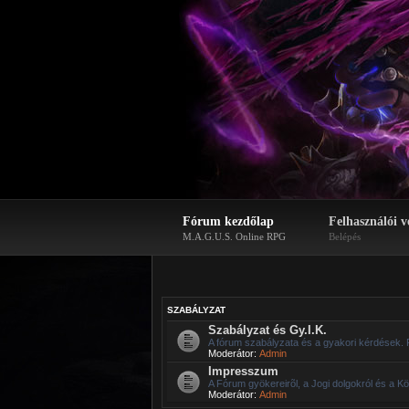
Fórum kezdőlap
Felhasználói v
M.A.G.U.S. Online RPG
Belépés
SZABÁLYZAT
Szabályzat és Gy.I.K.
A fórum szabályzata és a gyakori kérdések. 
Moderátor:
Admin
Impresszum
A Fórum gyökereirõl, a Jogi dolgokról és a Kö
Moderátor:
Admin