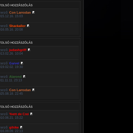
TOLSÓ HOZZÁSZÓLÁS
zerző:
Con Larrodan
015.12.16. 15:03
zerző:
Shackallor
016.05.16. 20:08
TOLSÓ HOZZÁSZÓLÁS
zerző:
judashgriff
013.02.26. 10:04
zerző:
Garvel
019.02.02. 19:30
zerző:
Alarond
011.11.11. 23:13
zerző:
Con Larrodan
025.08.18. 22:45
TOLSÓ HOZZÁSZÓLÁS
zerző:
Yvett de Crei
010.06.21. 15:22
zerző:
gihike
016.09.09. 22:13