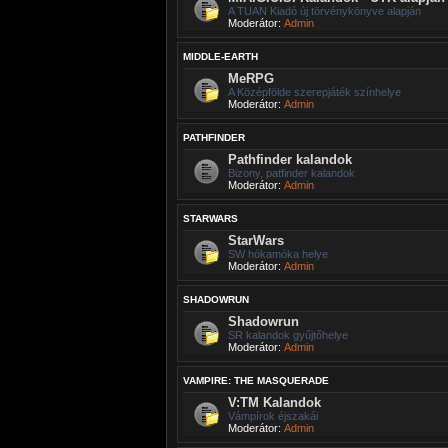
A TUAN Kiadó új törvénykönyve alapján
Moderátor:
Admin
MIDDLE-EARTH
MeRPG
A Középfölde szerepjáték színhelye
Moderátor:
Admin
PATHFINDER
Pathfinder kalandok
Bizony, patfinder kalandok
Moderátor:
Admin
STARWARS
StarWars
SW hókamóka helye
Moderátor:
Admin
SHADOWRUN
Shadowrun
SR kalandok gyűjtőhelye
Moderátor:
Admin
VAMPIRE: THE MASQUERADE
V:TM Kalandok
Vámpírok éjszakái
Moderátor:
Admin