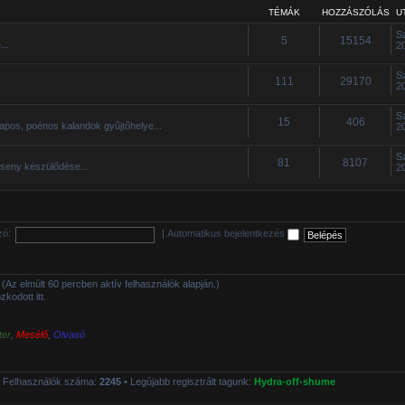
TÉMÁK
HOZZÁSZÓLÁS
U
S
5
15154
...
2
S
111
29170
2
S
15
406
apos, poénos kalandok gyûjtõhelye...
2
S
81
8107
rseny készülődése...
2
zó:
|
Automatikus bejelentkezés
tt (Az elmúlt 60 percben aktív felhasználók alapján.)
kodott itt.
ter
,
Mesélõ
,
Olvasó
 Felhasználók száma:
2245
• Legújabb regisztrált tagunk:
Hydra-off-shume