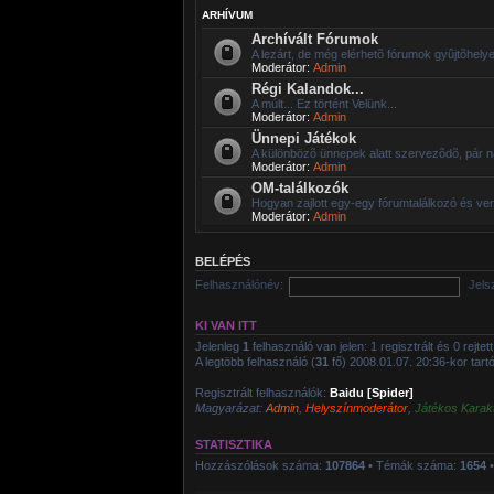
ARHÍVUM
Archívált Fórumok
A lezárt, de még elérhetõ fórumok gyûjtõhelye
Moderátor:
Admin
Régi Kalandok...
A múlt... Ez történt Velünk...
Moderátor:
Admin
Ünnepi Játékok
A különbözõ ünnepek alatt szervezõdõ, pár n
Moderátor:
Admin
OM-találkozók
Hogyan zajlott egy-egy fórumtalálkozó és ve
Moderátor:
Admin
BELÉPÉS
Felhasználónév:
Jels
KI VAN ITT
Jelenleg
1
felhasználó van jelen: 1 regisztrált és 0 rejte
A legtöbb felhasználó (
31
fő) 2008.01.07. 20:36-kor tartóz
Regisztrált felhasználók:
Baidu [Spider]
Magyarázat:
Admin
,
Helyszínmoderátor
,
Játékos Karak
STATISZTIKA
Hozzászólások száma:
107864
• Témák száma:
1654
•