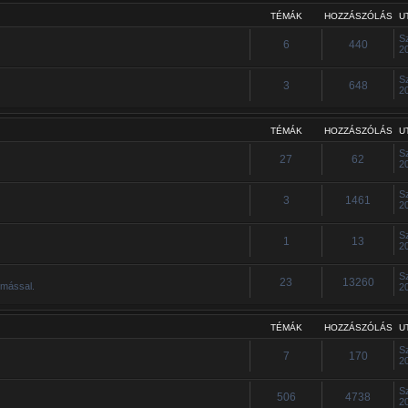
TÉMÁK
HOZZÁSZÓLÁS
U
S
6
440
2
S
3
648
2
TÉMÁK
HOZZÁSZÓLÁS
U
S
27
62
2
S
3
1461
2
S
1
13
2
S
23
13260
ymással.
2
TÉMÁK
HOZZÁSZÓLÁS
U
S
7
170
2
S
506
4738
2