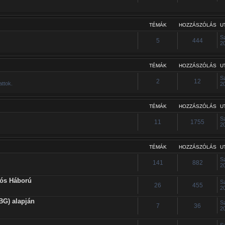
TÉMÁK
HOZZÁSZÓLÁS
U
S
5
444
2
TÉMÁK
HOZZÁSZÓLÁS
U
S
2
12
attok.
2
TÉMÁK
HOZZÁSZÓLÁS
U
S
11
1755
2
TÉMÁK
HOZZÁSZÓLÁS
U
S
141
882
2
iós Háború
S
26
455
2
BG) alapján
S
7
36
2
S