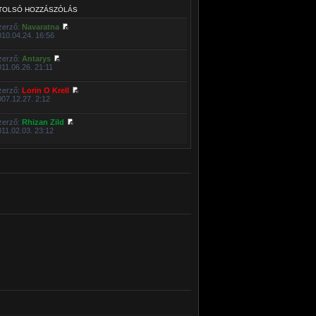
TOLSÓ HOZZÁSZÓLÁS
zerző:
Navaratna
010.04.24. 16:56
zerző:
Antarys
011.06.26. 21:11
zerző:
Lorin O Krell
007.12.27. 2:12
zerző:
Rhizan Zild
011.02.03. 23:12