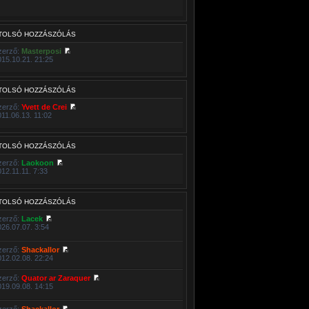
TOLSÓ HOZZÁSZÓLÁS
zerző:
Masterposi
015.10.21. 21:25
TOLSÓ HOZZÁSZÓLÁS
zerző:
Yvett de Crei
011.06.13. 11:02
TOLSÓ HOZZÁSZÓLÁS
zerző:
Laokoon
012.11.11. 7:33
TOLSÓ HOZZÁSZÓLÁS
zerző:
Lacek
026.07.07. 3:54
zerző:
Shackallor
012.02.08. 22:24
zerző:
Quator ar Zaraquer
019.09.08. 14:15
zerző:
Shackallor