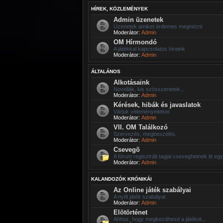
HÍREK, KÖZLEMÉNYEK
Admin üzenetek
Üzenetek amiket érdemes megnézni
Moderátor:
Admin
OM Hírmondó
A játékkal kapcsolatos híreink
Moderátor:
Admin
ÁLTALÁNOS
Alkotásaink
Novellák, kis szösszenetek...
Moderátor:
Admin
Kérések, hibák és javaslatok
Várjuk véleményeiteket
Moderátor:
Admin
VII. OM Találkozó
Szervezés, megbeszélés.
Moderátor:
Admin
Csevegõ
A fórum regisztrált tagjai cseveghetnek itt eg
Moderátor:
Admin
KALANDOZÓK KRÓNIKÁI
Az Online játék szabályai
A nyílt játék szabályai
Moderátor:
Admin
Elõtörténet
Ahhoz, hogy megkezdhesd a játékot...