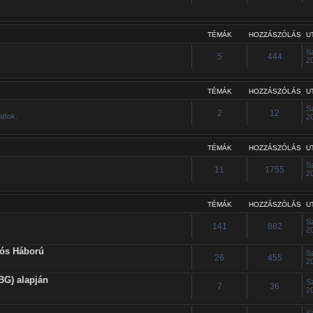
TÉMÁK
HOZZÁSZÓLÁS
U
S
5
444
2
TÉMÁK
HOZZÁSZÓLÁS
U
S
2
12
attok.
2
TÉMÁK
HOZZÁSZÓLÁS
U
S
11
1755
2
TÉMÁK
HOZZÁSZÓLÁS
U
S
141
882
2
iós Háború
S
26
455
2
BG) alapján
S
7
36
2
S