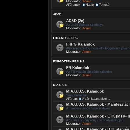
Moderátor:
Admin
Alfórumok:
Napló
,
Temetõ
AD&D
AD&D (2e)
Az ad&d játékok színhelye
Moderátor:
Admin
FREESTYLE RPG
FRPG Kalandok
Ahol rendszertől, mesélőtől függetlenül játszh
Moderátor:
Admin
FORGOTTEN REALMS
FR Kalandok
Az FR világán játszódó kalandok
Moderátor:
Admin
M.A.G.U.S.
M.A.G.U.S. Kalandok
Ynev kalandjai
Alfórum:
A zárt kalandokról...
M.A.G.U.S. Kalandok - Manifesztác
A manifesztációs háború idején
M.A.G.U.S. Kalandok - ETK (MTK-H
Az Első Törvénykönyv szabályai alapján
Moderátor:
Admin
M.A.G.U.S. Kalandok - ÚTK alapján