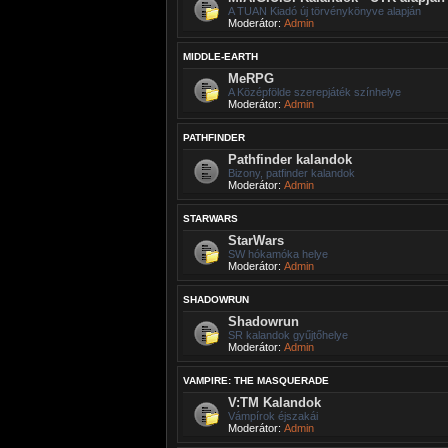
A TUAN Kiadó új törvénykönyve alapján
Moderátor:
Admin
MIDDLE-EARTH
MeRPG
A Középfölde szerepjáték színhelye
Moderátor:
Admin
PATHFINDER
Pathfinder kalandok
Bizony, patfinder kalandok
Moderátor:
Admin
STARWARS
StarWars
SW hókamóka helye
Moderátor:
Admin
SHADOWRUN
Shadowrun
SR kalandok gyűjtőhelye
Moderátor:
Admin
VAMPIRE: THE MASQUERADE
V:TM Kalandok
Vámpírok éjszakái
Moderátor:
Admin