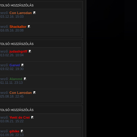
TOLSÓ HOZZÁSZÓLÁS
zerző:
Con Larrodan
015.12.16. 15:03
zerző:
Shackallor
016.05.16. 20:08
TOLSÓ HOZZÁSZÓLÁS
zerző:
judashgriff
013.02.26. 10:04
zerző:
Garvel
019.02.02. 19:30
zerző:
Alarond
011.11.11. 23:13
zerző:
Con Larrodan
025.08.18. 22:45
TOLSÓ HOZZÁSZÓLÁS
zerző:
Yvett de Crei
010.06.21. 15:22
zerző:
gihike
016.09.09. 22:13