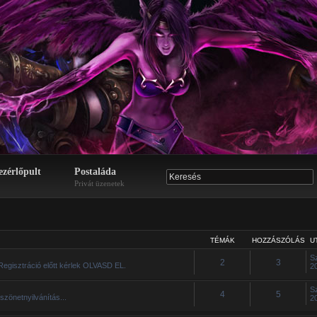
ezérlőpult
Postaláda
Privát üzenetek
TÉMÁK
HOZZÁSZÓLÁS
U
S
2
3
Regisztráció előtt kérlek OLVASD EL.
2
S
4
5
szönetnyilvánítás...
2