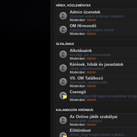
HÍREK, KÖZLEMÉNYEK
Admin üzenetek
Üzenetek amiket érdemes megnézni
Moderátor:
Admin
OM Hírmondó
A játékkal kapcsolatos híreink
Moderátor:
Admin
ÁLTALÁNOS
Alkotásaink
Novellák, kis szösszenetek...
Moderátor:
Admin
Kérések, hibák és javaslatok
Várjuk véleményeiteket
Moderátor:
Admin
VII. OM Találkozó
Szervezés, megbeszélés.
Moderátor:
Admin
Csevegõ
A fórum regisztrált tagjai cseveghetnek itt eg
Moderátor:
Admin
KALANDOZÓK KRÓNIKÁI
Az Online játék szabályai
A nyílt játék szabályai
Moderátor:
Admin
Elõtörténet
Ahhoz, hogy megkezdhesd a játékot...