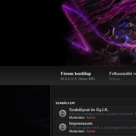
Fórum kezdőlap
Felhasználói v
M.A.G.U.S. Online RPG
Belépés
SZABÁLYZAT
Szabályzat és Gy.I.K.
A fórum szabályzata és a gyakori kérdések. 
Moderátor:
Admin
Impresszum
A Fórum gyökereirõl, a Jogi dolgokról és a Kö
Moderátor:
Admin