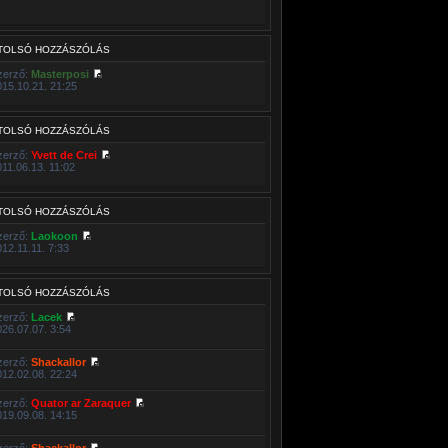
TOLSÓ HOZZÁSZÓLÁS
zerző:
Masterposi
015.10.21. 21:25
TOLSÓ HOZZÁSZÓLÁS
zerző:
Yvett de Crei
011.06.13. 11:02
TOLSÓ HOZZÁSZÓLÁS
zerző:
Laokoon
012.11.11. 7:33
TOLSÓ HOZZÁSZÓLÁS
zerző:
Lacek
026.07.07. 3:54
zerző:
Shackallor
012.02.08. 22:24
zerző:
Quator ar Zaraquer
019.09.08. 14:15
zerző:
Shackallor