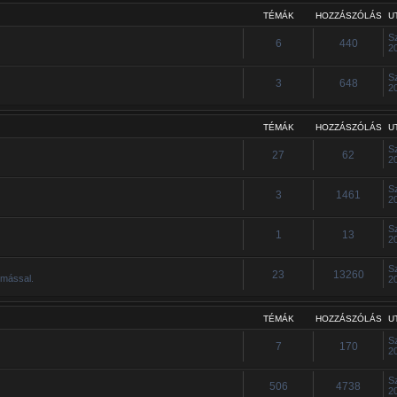
TÉMÁK
HOZZÁSZÓLÁS
U
S
6
440
2
S
3
648
2
TÉMÁK
HOZZÁSZÓLÁS
U
S
27
62
2
S
3
1461
2
S
1
13
2
S
23
13260
ymással.
2
TÉMÁK
HOZZÁSZÓLÁS
U
S
7
170
2
S
506
4738
2