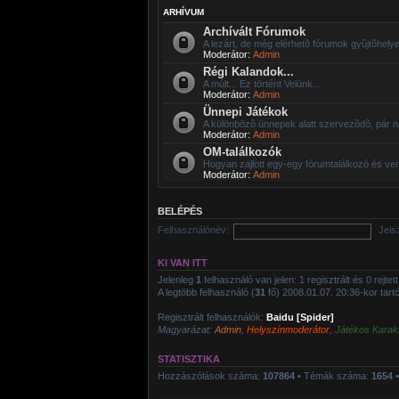
ARHÍVUM
Archívált Fórumok
A lezárt, de még elérhetõ fórumok gyûjtõhelye
Moderátor:
Admin
Régi Kalandok...
A múlt... Ez történt Velünk...
Moderátor:
Admin
Ünnepi Játékok
A különbözõ ünnepek alatt szervezõdõ, pár n
Moderátor:
Admin
OM-találkozók
Hogyan zajlott egy-egy fórumtalálkozó és ve
Moderátor:
Admin
BELÉPÉS
Felhasználónév:
Jels
KI VAN ITT
Jelenleg
1
felhasználó van jelen: 1 regisztrált és 0 rejte
A legtöbb felhasználó (
31
fő) 2008.01.07. 20:36-kor tartóz
Regisztrált felhasználók:
Baidu [Spider]
Magyarázat:
Admin
,
Helyszínmoderátor
,
Játékos Karak
STATISZTIKA
Hozzászólások száma:
107864
• Témák száma:
1654
•