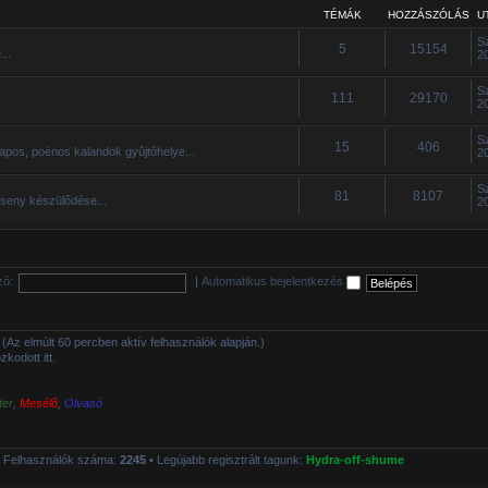
TÉMÁK
HOZZÁSZÓLÁS
U
S
5
15154
...
2
S
111
29170
2
S
15
406
apos, poénos kalandok gyûjtõhelye...
2
S
81
8107
rseny készülődése...
2
zó:
|
Automatikus bejelentkezés
tt (Az elmúlt 60 percben aktív felhasználók alapján.)
kodott itt.
ter
,
Mesélõ
,
Olvasó
 Felhasználók száma:
2245
• Legújabb regisztrált tagunk:
Hydra-off-shume