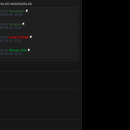
TOLSÓ HOZZÁSZÓLÁS
zerző:
Navaratna
010.04.24. 16:56
zerző:
Antarys
011.06.26. 21:11
zerző:
Lorin O Krell
007.12.27. 2:12
zerző:
Rhizan Zild
011.02.03. 23:12