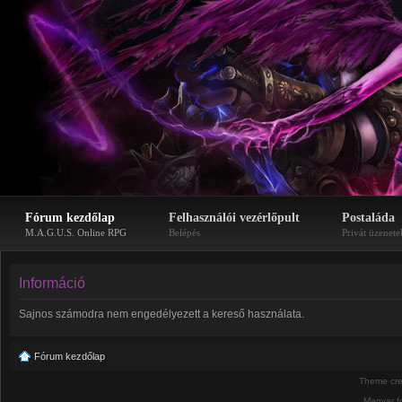
Fórum kezdőlap
Felhasználói vezérlőpult
Postaláda
M.A.G.U.S. Online RPG
Belépés
Privát üzenete
Információ
Sajnos számodra nem engedélyezett a kereső használata.
Fórum kezdőlap
Theme cr
Magyar f