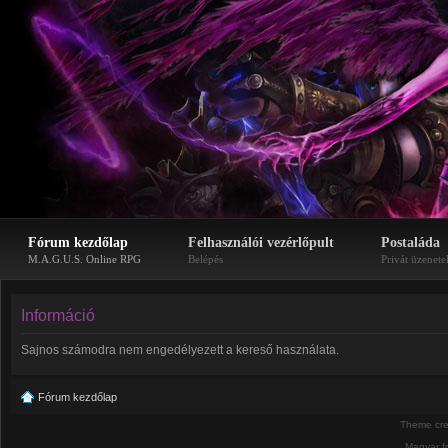
Fórum kezdőlap
Felhasználói vezérlőpult
Postaláda
M.A.G.U.S. Online RPG
Belépés
Privát üzenete
Információ
Sajnos számodra nem engedélyezett a kereső használata.
Fórum kezdőlap
Theme cr
Magyar f