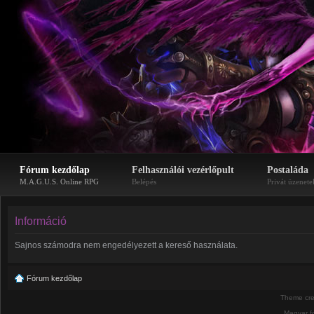
Fórum kezdőlap
Felhasználói vezérlőpult
Postaláda
M.A.G.U.S. Online RPG
Belépés
Privát üzenete
Információ
Sajnos számodra nem engedélyezett a kereső használata.
Fórum kezdőlap
Theme cr
Magyar f