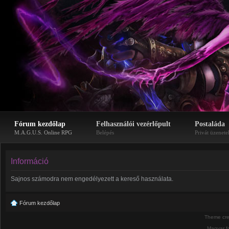
Fórum kezdőlap
Felhasználói vezérlőpult
Postaláda
M.A.G.U.S. Online RPG
Belépés
Privát üzenete
Információ
Sajnos számodra nem engedélyezett a kereső használata.
Fórum kezdőlap
Theme cr
Magyar f