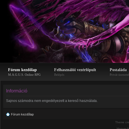
Fórum kezdőlap
Felhasználói vezérlőpult
Postaláda
M.A.G.U.S. Online RPG
Belépés
Privát üzenete
Információ
Sajnos számodra nem engedélyezett a kereső használata.
Fórum kezdőlap
Theme cr
Magyar f