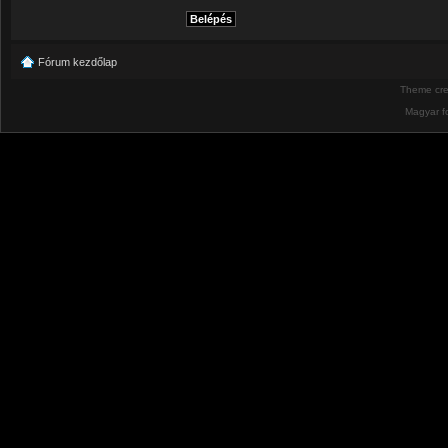
Fórum kezdőlap
Theme cr
Magyar f