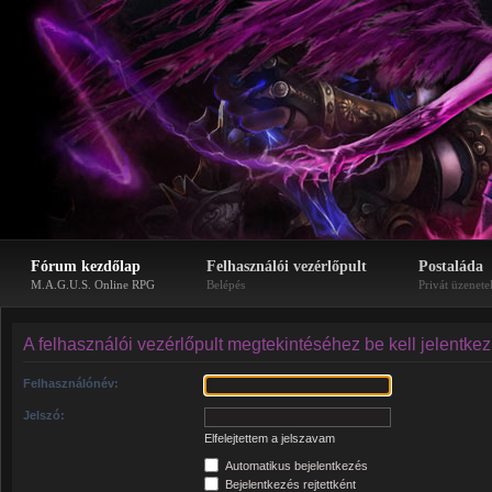
Fórum kezdőlap
Felhasználói vezérlőpult
Postaláda
M.A.G.U.S. Online RPG
Belépés
Privát üzenete
A felhasználói vezérlőpult megtekintéséhez be kell jelentke
Felhasználónév:
Jelszó:
Elfelejtettem a jelszavam
Automatikus bejelentkezés
Bejelentkezés rejtettként