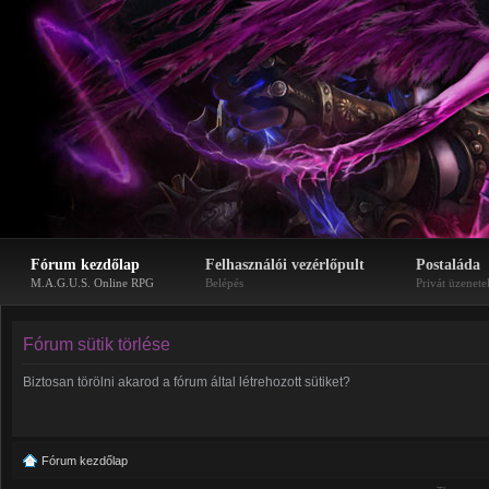
Fórum kezdőlap
Felhasználói vezérlőpult
Postaláda
M.A.G.U.S. Online RPG
Belépés
Privát üzenete
Fórum sütik törlése
Biztosan törölni akarod a fórum által létrehozott sütiket?
Fórum kezdőlap