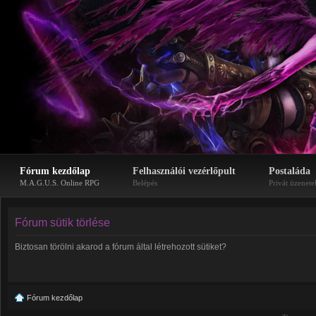
Fórum kezdőlap
Felhasználói vezérlőpult
Postaláda
M.A.G.U.S. Online RPG
Belépés
Privát üzenete
Fórum sütik törlése
Biztosan törölni akarod a fórum által létrehozott sütiket?
Fórum kezdőlap