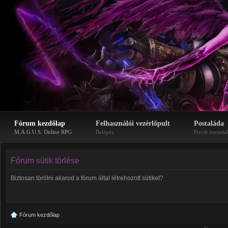
Fórum kezdőlap
Felhasználói vezérlőpult
Postaláda
M.A.G.U.S. Online RPG
Belépés
Privát üzenete
Fórum sütik törlése
Biztosan törölni akarod a fórum által létrehozott sütiket?
Fórum kezdőlap