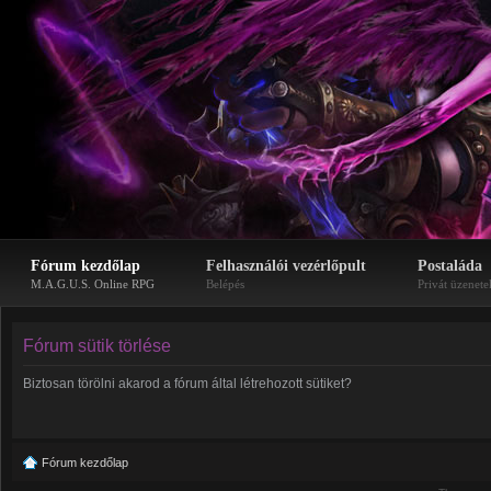
Fórum kezdőlap
Felhasználói vezérlőpult
Postaláda
M.A.G.U.S. Online RPG
Belépés
Privát üzenete
Fórum sütik törlése
Biztosan törölni akarod a fórum által létrehozott sütiket?
Fórum kezdőlap