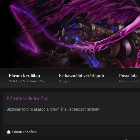
Fórum kezdőlap
Felhasználói vezérlőpult
Postaláda
M.A.G.U.S. Online RPG
Belépés
Privát üzenete
Fórum sütik törlése
Biztosan törölni akarod a fórum által létrehozott sütiket?
Fórum kezdőlap