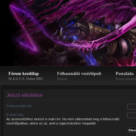
Fórum kezdőlap
Felhasználói vezérlőpult
Postaláda
M.A.G.U.S. Online RPG
Belépés
Privát üzenete
Jelszó elküldése
Felhasználónév:
E-mail cím:
Az azonosítódhoz tartozó e-mail cím. Ha nem változtattad meg a felhasználó
vezérlőpultban, akkor ez az, amit a regisztrációkor megadtál.