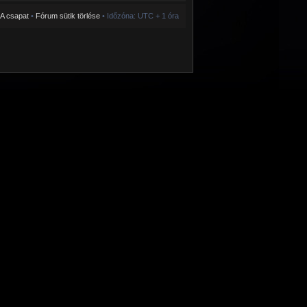
A csapat
•
Fórum sütik törlése
• Időzóna: UTC + 1 óra