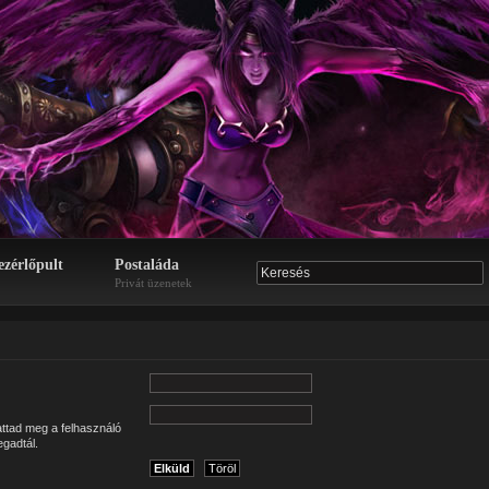
ezérlőpult
Postaláda
Privát üzenetek
attad meg a felhasználó
egadtál.