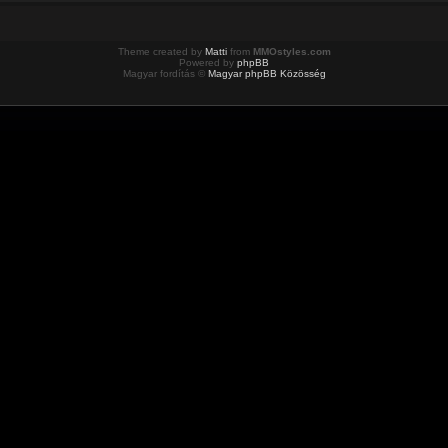
Theme created by
Matti
from
MMOstyles.com
Powered by
phpBB
Magyar fordítás ©
Magyar phpBB Közösség