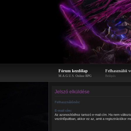
Fórum kezdőlap
Felhasználói v
M.A.G.U.S. Online RPG
Belépés
Jelszó elküldése
Felhasználónév:
E-mail cím:
Az azonosítódhoz tartozó e-mail cím. Ha nem változt
vezérlőpultban, akkor ez az, amit a regisztrációkor m