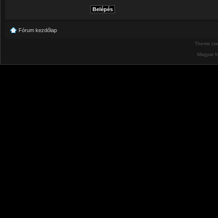
Fórum kezdőlap
Theme cr
Magyar f