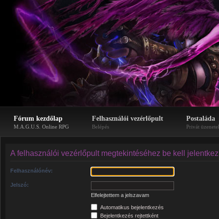
Fórum kezdőlap
Felhasználói vezérlőpult
Postaláda
M.A.G.U.S. Online RPG
Belépés
Privát üzenete
A felhasználói vezérlőpult megtekintéséhez be kell jelentke
Felhasználónév:
Jelszó:
Elfelejtettem a jelszavam
Automatikus bejelentkezés
Bejelentkezés rejtettként