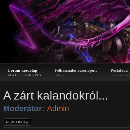
Fórum kezdőlap
Felhasználói vezérlőpult
Postaláda
M.A.G.U.S. Online RPG
Belépés
Privát üzenete
A zárt kalandokról...
Moderátor:
Admin
Új téma nyitása