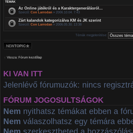
TÉMÁK
Az Online játékról és a Karaktergenerálásról...
Szerző:
Con Larrodan
» 2006.10.04. 7:43
Zárt kalandok kategorizálva KM és JK szerint
Szerző:
Con Larrodan
» 2006.05.30. 13:38
Témák megjelenítése:
Új téma nyitása
Vissza: Fórum kezdőlap
KI VAN ITT
Jelenlévő fórumuzók: nincs regisztrá
FÓRUM JOGOSULTSÁGOK
Nem
nyithatsz témákat ebben a fó
Nem
válaszolhatsz egy témára ebb
Nem
szerkesztheted a hozzászólás