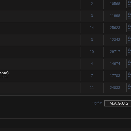
S
2
10568
2
S
3
11998
2
S
14
25623
2
S
3
12343
2
S
10
29717
2
S
4
14674
2
moto)
S
7
17703
. 9:21
2
S
11
24833
2
Ugrás: