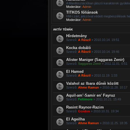
A Manifesztációban játszó karakterek gyüle
Moderátor:
Admin
TITKOS fóliánsok
HM-i zárt, jelszóval védett megbeszélések he
Moderátor:
Admin
AKTÍV TÉMÁK
Hírdetmény
Szerző:
A Rászil
» 2010.10.14. 19:51
Kocka dobáló
Szerző:
A Rászil
» 2010.10.14. 19:46
Alister Maniger (Saggaras Zenir)
Szerző:
Saggaras Zenir
» 2011.11.01. 0:51
El Hamed
Szerző:
A Rászil
» 2010.11.19. 1:33
Valahol az Ibara dűnéi között
Szerző:
Ahme Ramun
» 2010.11.28. 10:17
Aquil-am’-Samir en' Fayruz
Szerző:
Feltimore
» 2011.10.21. 15:49
Rasint Raynor-Razim
Szerző:
Gordon
» 2010.10.31. 19:34
El Ageilha
Szerző:
Ahme Ramun
» 2010.11.25. 18:35