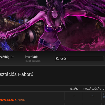
ezérlőpult
Postaláda
Privát üzenetek
sztációs Háború
TÉMÁK
HOZZÁSZÓLÁS
U
S
8
321
2
Ahme Ramun
,
Admin
S