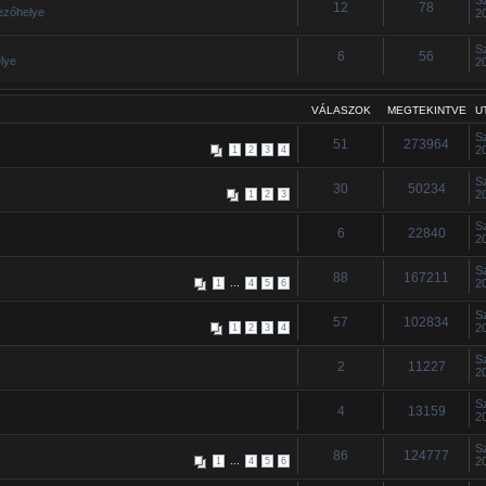
12
78
kezőhelye
2
S
6
56
lye
2
VÁLASZOK
MEGTEKINTVE
U
S
51
273964
2
1
2
3
4
S
30
50234
2
1
2
3
S
6
22840
2
S
88
167211
...
2
1
4
5
6
S
57
102834
2
1
2
3
4
S
2
11227
2
S
4
13159
2
S
86
124777
...
2
1
4
5
6