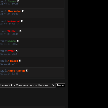
zerző:
Alaven
011.02.14. 17:02
zerző:
Shackallor
011.01.06. 23:34
zerző:
Nekromat
010.12.02. 18:57
zerző:
Wolftern
010.11.30. 20:44
zerző:
Mynea
010.11.19. 20:56
zerző:
Iymer
010.11.19. 0:32
zerző:
A Rászil
010.11.15. 9:47
zerző:
Ahme Ramun
010.11.14. 12:33