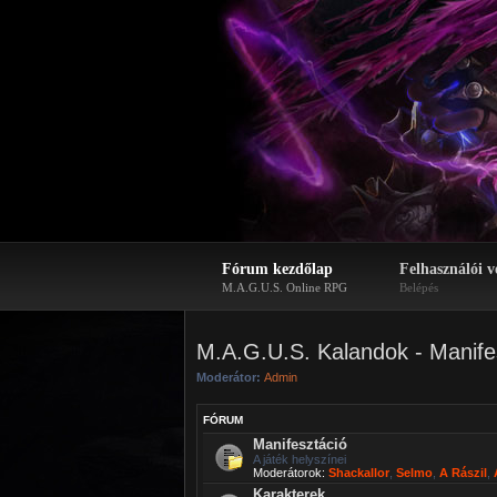
Fórum kezdőlap
Felhasználói v
M.A.G.U.S. Online RPG
Belépés
M.A.G.U.S. Kalandok - Manife
Moderátor:
Admin
FÓRUM
Manifesztáció
A játék helyszínei
Moderátorok:
Shackallor
,
Selmo
,
A Rászil
,
Karakterek