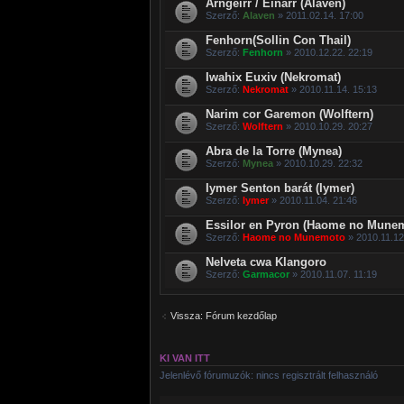
Arngeirr / Einarr (Alaven)
Szerző:
Alaven
» 2011.02.14. 17:00
Fenhorn(Sollin Con Thail)
Szerző:
Fenhorn
» 2010.12.22. 22:19
Iwahix Euxiv (Nekromat)
Szerző:
Nekromat
» 2010.11.14. 15:13
Narim cor Garemon (Wolftern)
Szerző:
Wolftern
» 2010.10.29. 20:27
Abra de la Torre (Mynea)
Szerző:
Mynea
» 2010.10.29. 22:32
Iymer Senton barát (Iymer)
Szerző:
Iymer
» 2010.11.04. 21:46
Essilor en Pyron (Haome no Mune
Szerző:
Haome no Munemoto
» 2010.11.12
Nelveta cwa Klangoro
Szerző:
Garmacor
» 2010.11.07. 11:19
Vissza: Fórum kezdőlap
KI VAN ITT
Jelenlévő fórumuzók: nincs regisztrált felhasználó