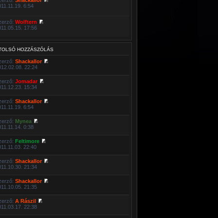
011.11.19. 6:54
zerző:
Wolftern
011.05.15. 17:56
TOLSÓ HOZZÁSZÓLÁS
zerző:
Shackallor
012.02.08. 22:24
zerző:
Jomadar
011.12.23. 15:34
zerző:
Shackallor
011.11.19. 6:54
zerző:
Mynea
011.11.14. 0:38
zerző:
Feltimore
011.11.03. 22:40
zerző:
Shackallor
011.10.30. 21:34
zerző:
Shackallor
011.10.05. 21:35
zerző:
A Rászil
011.03.17. 22:38