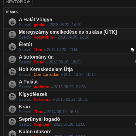
TÉMÁK
A Halál Völgye
Szerző:
gihike
» 2018.06.22. 14:19
Méregszárny emelkedése és bukása [ÚTK]
Szerző:
Nozar-thin
» 2016.09.05. 12:18
Életút
Szerző:
Thor
» 2011.10.23. 20:55
A tartomány úr.
Szerző:
Pelso
» 2012.09.16. 18:20
Holt Kereskedelem Útja
Szerző:
Con Larrodan
» 2015.10.29. 15:12
A Palást
Szerző:
Wolftern
» 2015.08.29. 21:58
Kígyófészek
Szerző:
Nekromat
» 2015.03.27. 18:51
Krán
Szerző:
Thor
» 2014.06.19. 16:53
Seprűnyél fogadó
Szerző:
HugiLee
» 2013.06.20. 12:50
Külön utakon!