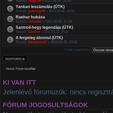
Szerző:
HugiLee
» 2013.08.08. 10:34
Yankari leszámolás (ÚTK)
Szerző:
judashgriff
» 2013.03.06. 10:01
Raehur bukása
Szerző:
Jomadar
» 2012.02.09. 21:59
Santroil-hegy legendája (ÚTK)
Szerző:
Gordon
» 2011.03.31. 9:19
A fergeteg átvonul (ÚTK)
Szerző:
Mesemondó
» 2010.06.25. 23:55
Témák megjelenítése:
Új téma nyitása
Vissza: Fórum kezdőlap
KI VAN ITT
Jelenlévő fórumuzók: nincs regisztrá
FÓRUM JOGOSULTSÁGOK