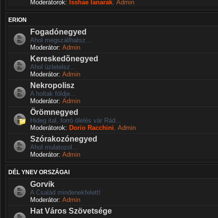
Moderátorok:
Isshae Ianarak
,
Admin
ERION
Fogadónegyed
Ahol megszállhatsz...
Moderátor:
Admin
Kereskedõnegyed
Ahol üzletelsz...
Moderátor:
Admin
Nekropolisz
A holtak földje...
Moderátor:
Admin
Örömnegyed
Hideg ital, forró ölelés vár Rád...
Moderátorok:
Dorio Racchini
,
Admin
Szórakozónegyed
Ahol mulatozol...
Moderátor:
Admin
DÉL YNEV ORSZÁGAI
Gorvik
A Család mindenekfelett!
Moderátor:
Admin
Hat Város Szövetsége