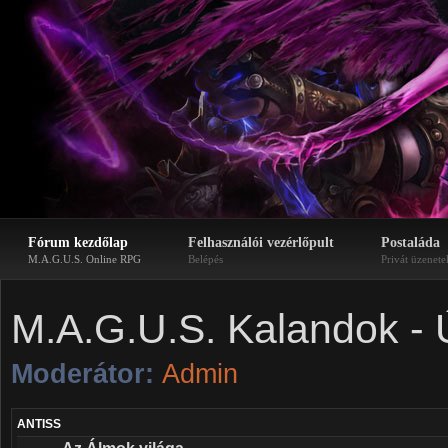
Fórum kezdőlap
Felhasználói vezérlőpult
Postaláda
M.A.G.U.S. Online RPG
Belépés
Privát üzenete
M.A.G.U.S. Kalandok - 
Moderátor:
Admin
ANTISS
Az Álmok világa