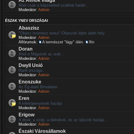
Ahol csak a képzeleted szabhat határt...
Moderátor:
Admin
ÉSZAK YNEV ORSZÁGAI
Abaszisz
"Obasz issenesz reasz"-Obaszok lépte alatti hely.
Moderátor:
Admin
Alfórumok:
A természet "lágy" ölén
,
Ifin
Doran
Ahol a Mágusok az urak...
Moderátor:
Admin
Dwyll Unió
Ranil országa...
Moderátor:
Admin
Enoszuke
Az Ég alatti Birodalom
Moderátor:
Admin
Eren
A kékköpenyesek hazája
Moderátor:
Admin
Erigow
A divat, a szép, a dalnokok, és az íjászok hazája...
Moderátor:
Admin
Északi Városállamok