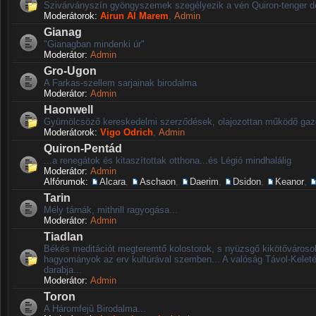
Szivárványszín gyöngyszemek szegélyezik a vén Quiron-tenger déli
Moderátorok:
Airun Al Marem
,
Admin
Gianag
"Gianagban mindenki úr"
Moderátor:
Admin
Gro-Ugon
A Farkas-szellem sarjainak birodalma
Moderátor:
Admin
Haonwell
Gyümölcsöző kereskedelmi szerződések, olajozottan működő ga
Moderátorok:
Vigo Odrich
,
Admin
Quiron-Pentád
...a renegátok és kitaszítottak otthona...és Légió mindhalálig
Moderátor:
Admin
Alfórumok:
Alcara
,
Aschaon
,
Daerim
,
Dsidon
,
Keanor
,
Tarin
Mély tárnák, mithrill ragyogása...
Moderátor:
Admin
Tiadlan
Békés meditációt megteremtő kolostorok, s nyüzsgő kikötővárosok.
hagyományok az erv kultúrával szemben... A valóság Távol-Kelet
darabja...
Moderátor:
Admin
Toron
A Háromfejû Birodalma...