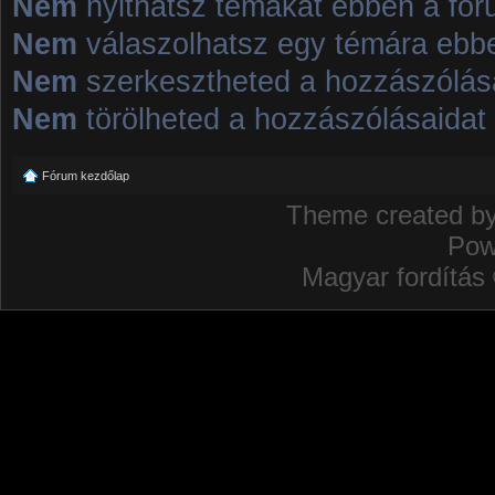
Nem
nyithatsz témákat ebben a fó
Nem
válaszolhatsz egy témára ebb
Nem
szerkesztheted a hozzászólás
Nem
törölheted a hozzászólásaidat
Fórum kezdőlap
Theme created b
Pow
Magyar fordítás