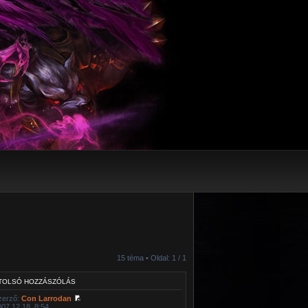
15 téma • Oldal:
1
/
1
TOLSÓ HOZZÁSZÓLÁS
zerző:
Con Larrodan
007.12.18. 8:54