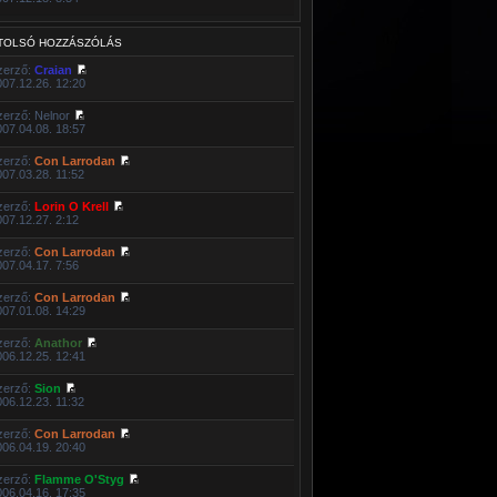
TOLSÓ HOZZÁSZÓLÁS
zerző:
Craian
007.12.26. 12:20
zerző: Nelnor
007.04.08. 18:57
zerző:
Con Larrodan
007.03.28. 11:52
zerző:
Lorin O Krell
007.12.27. 2:12
zerző:
Con Larrodan
007.04.17. 7:56
zerző:
Con Larrodan
007.01.08. 14:29
zerző:
Anathor
006.12.25. 12:41
zerző:
Sion
006.12.23. 11:32
zerző:
Con Larrodan
006.04.19. 20:40
zerző:
Flamme O'Styg
006.04.16. 17:35