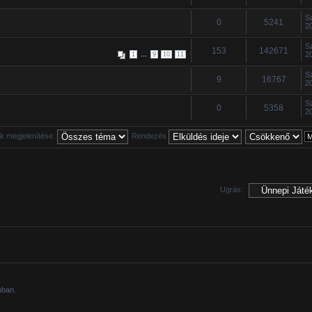
S
0
5241
2
S
153
142671
...
2
1
9
10
11
S
9
16767
2
S
0
5358
2
 megjelenítése:
Rendezés
Ugrás:
mban.