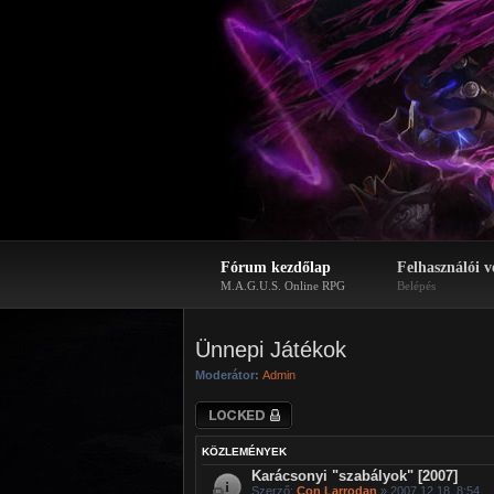
Fórum kezdőlap
Felhasználói v
M.A.G.U.S. Online RPG
Belépés
Ünnepi Játékok
Moderátor:
Admin
Lezárt fórum
KÖZLEMÉNYEK
Karácsonyi "szabályok" [2007]
Szerző:
Con Larrodan
» 2007.12.18. 8:54