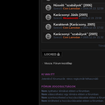
Húsvéti "szabályok" [2006]
Szerző:
Con Larrodan
» 2006.04.13. 12:59
Karácsonyi Játék [2005]
Szerző:
Mesemondó
» 2005.12.19. 23:58
Karakterek [Karácsony, 2005]
Szerző:
Con Larrodan
» 2005.12.19. 17:02
Karácsonyi "szabályok" [2005]
Szerző:
Con Larrodan
» 2005.12.19. 21:32
Témák
Lezárt fórum
Vissza: Fórum kezdőlap
KI VAN ITT
Jelenlévő fórumuzók: nincs regisztrált felhasználó
FÓRUM JOGOSULTSÁGOK
Nem
nyithatsz témákat ebben a fórumban.
Nem
válaszolhatsz egy témára ebben a fórumban.
Nem
szerkesztheted a hozzászólásaidat ebben a fóru
Nem
törölheted a hozzászólásaidat ebben a fórumban.