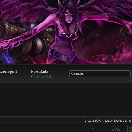
ezérlőpult
Postaláda
Privát üzenetek
VÁLASZOK
MEGTEKINTVE
U
S
0
4896
2