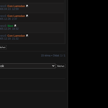
zerző:
Con Larrodan
006.04.13. 12:59
zerző:
Con Larrodan
005.12.28. 2:37
zerző:
Sion
005.12.24. 18:32
zerző:
Con Larrodan
005.12.19. 21:32
15 téma • Oldal:
1
/
1