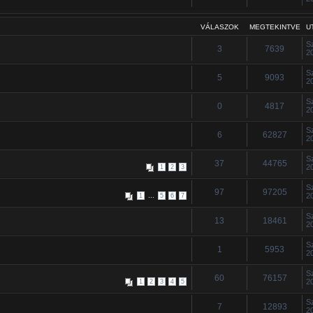
VÁLASZOK
MEGTEKINTVE
U
S
3
7639
2
S
5
9093
2
S
0
4817
2
S
6
62827
2
S
37
44765
2
1
2
3
S
97
97205
...
2
1
5
6
7
S
13
18461
2
S
1
5953
2
S
60
76157
2
1
2
3
4
5
S
7
12893
2