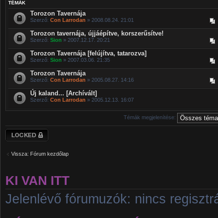
TÉMÁK
Torozon Tavernája
Szerző:
Con Larrodan
» 2008.08.24. 21:01
Torozon tavernája, újjáépítve, korszerűsítve!
Szerző:
Sion
» 2007.12.17. 20:21
Torozon Tavernája [felújítva, tatarozva]
Szerző:
Sion
» 2007.03.06. 21:35
Torozon Tavernája
Szerző:
Con Larrodan
» 2005.08.27. 14:16
Új kaland... [Archívált]
Szerző:
Con Larrodan
» 2005.12.13. 16:07
Témák megjelenítése:
Lezárt fórum
Vissza: Fórum kezdőlap
KI VAN ITT
Jelenlévő fórumuzók: nincs regisztrá