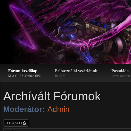
Fórum kezdőlap
Felhasználói vezérlőpult
Postaláda
M.A.G.U.S. Online RPG
Belépés
Privát üzenete
Archívált Fórumok
Moderátor:
Admin
Lezárt fórum