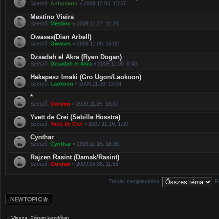
Szerző:
Anhorienn
» 2009.12.04. 13:57
Mestino Vieira
Szerző:
Mestino
» 2009.11.27. 11:29
Owases(Dian Arbell)
Szerző:
Owases
» 2009.11.09. 16:02
Dzsadah el Akra (Ryen Dogan)
Szerző:
Dzsadah el Akra
» 2009.11.08. 0:40
Hakapesz Imaki (Gro Ugon/Laokoon)
Szerző:
Laokoon
» 2009.11.28. 13:04
*
Szerző:
Gordon
» 2009.11.25. 18:37
Yvett de Crei (Sebille Hosstra)
Szerző:
Yvett de Crei
» 2007.12.16. 1:00
Cynthar
Szerző:
Cynthar
» 2009.11.15. 18:35
Rajzen Rasint (Damak/Rasint)
Szerző:
Gordon
» 2009.05.05. 11:56
Témák megjelenítése:
R
Új téma nyitása
Vissza: Fórum kezdőlap