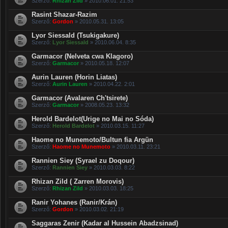
Szerző:
Rhizan Zild
» 2010.06.01. 21:53
Rasint Shazar-Razim
Szerző:
Gordon
» 2010.05.31. 13:05
Lyor Siessald (Tsukigakure)
Szerző:
Lyor Siessald
» 2010.06.04. 8:35
Garmacor (Nelveta cwa Klagoro)
Szerző:
Garmacor
» 2010.05.18. 12:07
Aurin Lauren (Horin Liatas)
Szerző:
Aurin Lauren
» 2010.04.22. 2:01
Garmacor (Avalaren Ch'tsirete)
Szerző:
Garmacor
» 2008.05.23. 13:32
Herold Bardelot(Urige no Mai no Sóda)
Szerző:
Herold Bardelot
» 2010.03.15. 11:27
Haome no Munemoto/Bultun fia Argün
Szerző:
Haome no Munemoto
» 2010.03.11. 23:21
Rannien Siey (Syrael zu Doqour)
Szerző:
Rannien Siey
» 2010.03.03. 8:22
Rhizan Zild ( Zarren Morovis)
Szerző:
Rhizan Zild
» 2010.03.03. 18:25
Ranir Yohanes (Ranir/Krán)
Szerző:
Gordon
» 2010.03.02. 21:19
Saggaras Zenir (Kadar al Hussein Abadzsinad)