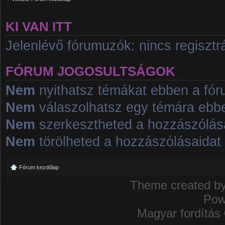
KI VAN ITT
Jelenlévő fórumuzók: nincs regisztrá
FÓRUM JOGOSULTSÁGOK
Nem
nyithatsz témákat ebben a fó
Nem
válaszolhatsz egy témára ebb
Nem
szerkesztheted a hozzászólás
Nem
törölheted a hozzászólásaidat
Fórum kezdőlap
Theme created b
Pow
Magyar fordítás