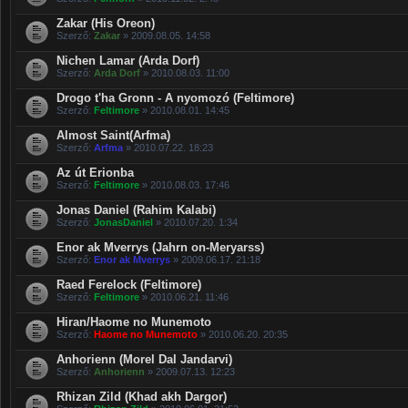
Zakar (His Oreon)
Szerző:
Zakar
» 2009.08.05. 14:58
Nichen Lamar (Arda Dorf)
Szerző:
Arda Dorf
» 2010.08.03. 11:00
Drogo t'ha Gronn - A nyomozó (Feltimore)
Szerző:
Feltimore
» 2010.08.01. 14:45
Almost Saint(Arfma)
Szerző:
Arfma
» 2010.07.22. 18:23
Az út Erionba
Szerző:
Feltimore
» 2010.08.03. 17:46
Jonas Daniel (Rahim Kalabi)
Szerző:
JonasDaniel
» 2010.07.20. 1:34
Enor ak Mverrys (Jahrn on-Meryarss)
Szerző:
Enor ak Mverrys
» 2009.06.17. 21:18
Raed Ferelock (Feltimore)
Szerző:
Feltimore
» 2010.06.21. 11:46
Hiran/Haome no Munemoto
Szerző:
Haome no Munemoto
» 2010.06.20. 20:35
Anhorienn (Morel Dal Jandarvi)
Szerző:
Anhorienn
» 2009.07.13. 12:23
Rhizan Zild (Khad akh Dargor)