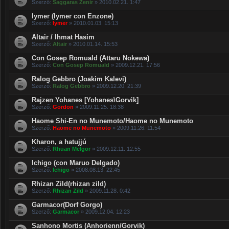
Szerző:
Saggaras Zenir
» 2010.02.21. 1:47
Iymer (Iymer con Enzone)
Szerző:
Iymer
» 2010.01.03. 15:13
Altair / Ihmat Hasim
Szerző:
Altair
» 2010.01.14. 15:53
Con Gosep Romuald (Attaru Nokewa)
Szerző:
Con Gosep Romuald
» 2009.12.21. 17:56
Ralog Gebbro (Joakim Kalevi)
Szerző:
Ralog Gebbro
» 2009.12.20. 21:39
Rajzen Yohanes [Yohanes\Gorvik]
Szerző:
Gordon
» 2009.11.25. 18:38
Haome Shi-En no Munemoto/Haome no Munemoto
Szerző:
Haome no Munemoto
» 2009.11.26. 11:54
Kharon, a hatujjú
Szerző:
Rhuan Melgor
» 2009.12.11. 12:55
Ichigo (con Maruo Delgado)
Szerző:
Ichigo
» 2008.08.13. 22:45
Rhizan Zild(rhizan zild)
Szerző:
Rhizan Zild
» 2009.11.28. 0:42
Garmacor(Dorf Gorgo)
Szerző:
Garmacor
» 2009.12.04. 12:23
Sanhono Mortis (Anhorienn/Gorvik)