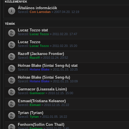
KÖZLEMÉNYEK
Általános információk
Szerző:
Con Larrodan
» 2007.04.20. 12:19
TÉMÁK
Lucaz Tozzo stat
Szerző:
Lucaz Tozzo
» 2011.02.20. 17:47
Lucaz Tozzo
Szerző:
Lucaz Tozzo
» 2011.02.20. 15:20
Razoff (Jackaroo Frontier)
Szerző:
Razoff
» 2010.11.24. 23:52
Holnae Blake (Sintai Seng-fu) stat
Szerző:
Holane Blake
» 2011.01.15. 10:25
Holnae Blake (Sintai Seng-fu)
Szerző:
Holane Blake
» 2011.01.15. 10:09
Garmacor (Lisassala Lisim)
Szerző:
Garmacor
» 2010.12.15. 15:00
Esmael(Tristiana Keleanor)
Szerző:
Esmael
» 2010.12.15. 21:22
Tyrian (Tyrian)
Szerző:
Tyrian
» 2011.01.05. 16:22
Fenhorn(Sollin Con Thail)
Szerző:
Fenhorn
» 2010.11.02. 2:45