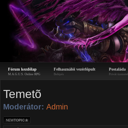
Fórum kezdőlap
Felhasználói vezérlőpult
Postaláda
M.A.G.U.S. Online RPG
Belépés
Privát üzenete
Temetõ
Moderátor:
Admin
Új téma nyitása