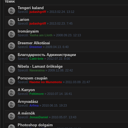
TÉMÁK
Tengeri kaland
Szerző:
judashgriff
» 2013.02.24. 13:12
Larion
Szerző:
judashgriff
» 2013.02.23. 7:45
Irományaim
Szerző:
Yasha am Lloth
» 2008.09.23. 12:13
Dreemer Alkotásai
Szerző:
Dreemer
» 2009.04.13. 6:40
Благодарность Администрации
Szerző:
Catti-brie
» 2012.07.22. 8:00
Nibela - Lamast öröksége
Szerző:
Navaratna
» 2009.12.08. 22:42
Porszem csupán
Szerző:
Haome no Munemoto
» 2011.03.09. 21:47
A Kanyon
Szerző:
Feltimore
» 2010.07.14. 16:41
Árnyvadász
Szerző:
Arfma
» 2010.06.15. 19:23
A mérnök
Szerző:
JonasDaniel
» 2010.05.07. 13:43
Photoshop dolgaim