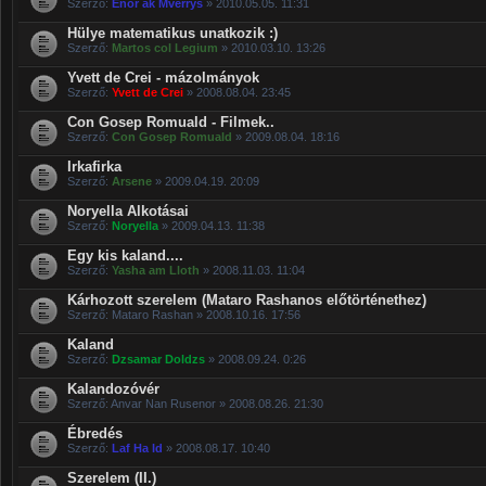
Szerző:
Enor ak Mverrys
» 2010.05.05. 11:31
Hülye matematikus unatkozik :)
Szerző:
Martos col Legium
» 2010.03.10. 13:26
Yvett de Crei - mázolmányok
Szerző:
Yvett de Crei
» 2008.08.04. 23:45
Con Gosep Romuald - Filmek..
Szerző:
Con Gosep Romuald
» 2009.08.04. 18:16
Irkafirka
Szerző:
Arsene
» 2009.04.19. 20:09
Noryella Alkotásai
Szerző:
Noryella
» 2009.04.13. 11:38
Egy kis kaland....
Szerző:
Yasha am Lloth
» 2008.11.03. 11:04
Kárhozott szerelem (Mataro Rashanos előtörténethez)
Szerző: Mataro Rashan » 2008.10.16. 17:56
Kaland
Szerző:
Dzsamar Doldzs
» 2008.09.24. 0:26
Kalandozóvér
Szerző: Anvar Nan Rusenor » 2008.08.26. 21:30
Ébredés
Szerző:
Laf Ha Id
» 2008.08.17. 10:40
Szerelem (II.)