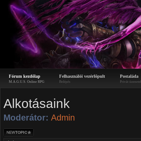
Fórum kezdőlap
Felhasználói vezérlőpult
Postaláda
M.A.G.U.S. Online RPG
Belépés
Privát üzenete
Alkotásaink
Moderátor:
Admin
Új téma nyitása