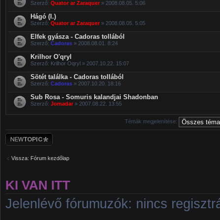
Szerző:
Quator ar Zaraquer
» 2008.08.05. 5:06
Hágó (I.)
Szerző:
Quator ar Zaraquer
» 2008.08.05. 5:05
Elfek gyásza - Cadoras tollából
Szerző:
Cadoras
» 2008.08.01. 8:24
Krilhor O'qryl
Szerző: Krilhor Oqryl » 2007.10.22. 15:07
Sötét találka - Cadoras tollából
Szerző:
Cadoras
» 2007.10.20. 18:16
Sub Rosa - Somuris kalandjai Shadonban
Szerző:
Jomadar
» 2007.08.22. 13:55
Témák megjelenítése:
Új téma nyitása
Vissza: Fórum kezdőlap
KI VAN ITT
Jelenlévő fórumuzók: nincs regisztrá