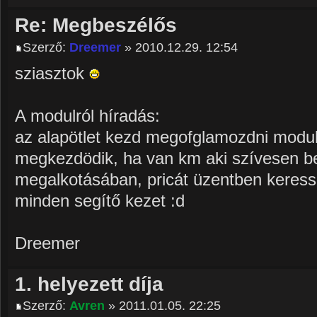
Re: Megbeszélős
Szerző:
Dreemer
» 2010.12.29. 12:54
sziasztok
A modulról híradás:
az alapötlet kezd megofglamozdni modul
megkezdödik, ha van km aki szívesen be
megalkotásában, pricát üzentben keres
minden segítő kezet :d
Dreemer
1. helyezett díja
Szerző:
Avren
» 2011.01.05. 22:25