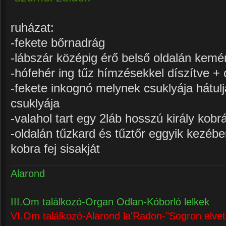
ruházat:
-fekete bőrnadrág
-lábszár középig érő belső oldalán kemé
-hófehér ing tűz hímzésekkel díszítve + o
-fekete inkognó melynek csuklyája hátulj
csuklyája
-valahol tart egy 2láb hosszú király kobrá
-oldalán tűzkard és tűztőr eggyik kezében
kobra fej sisakját
Alarond
III.Om találkozó-Organ Odlan-Kóborló lelkek
VI.Om találkozó-Alarond la'Radon-"Sogron elvet