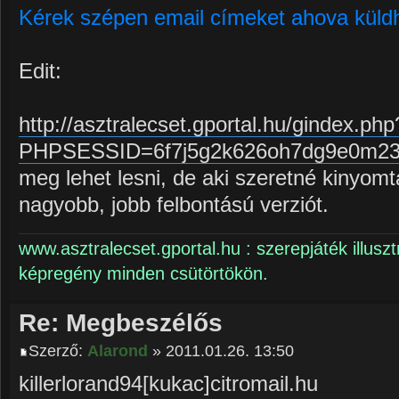
Kérek szépen email címeket ahova küld
Edit:
http://asztralecset.gportal.hu/gindex.php
PHPSESSID=6f7j5g2k626oh7dg9e0m23
meg lehet lesni, de aki szeretné kinyomt
nagyobb, jobb felbontású verziót.
www.asztralecset.gportal.hu : szerepjáték illuszt
képregény minden csütörtökön.
Re: Megbeszélős
Szerző:
Alarond
» 2011.01.26. 13:50
killerlorand94[kukac]citromail.hu