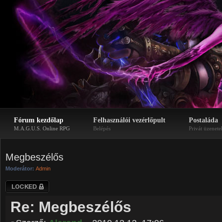
Fórum kezdőlap
Felhasználói vezérlőpult
Postaláda
M.A.G.U.S. Online RPG
Belépés
Privát üzenete
Megbeszélős
Moderátor:
Admin
Téma lezárva
Re: Megbeszélős