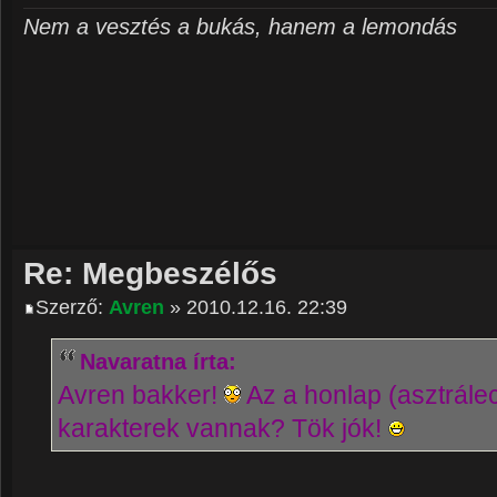
Nem a vesztés a bukás, hanem a lemondás
Re: Megbeszélős
Szerző:
Avren
» 2010.12.16. 22:39
Navaratna írta:
Avren bakker!
Az a honlap (asztrálecs
karakterek vannak? Tök jók!