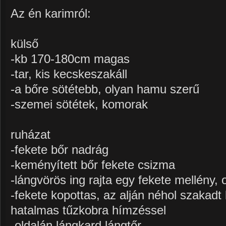
Az én karimról:
külső
-kb 170-180cm magas
-tar, kis kecskeszakáll
-a bőre sötétebb, olyan hamu szerű
-szemei sötétek, komorak
ruházat
-fekete bőr nadrág
-keményített bőr fekete csizma
-lángvörös ing rajta egy fekete mellény, 
-fekete kopottas, az alján néhol szakad
hatalmas tűzkobra hímzéssel
-oldalán lángkard,lángtőr