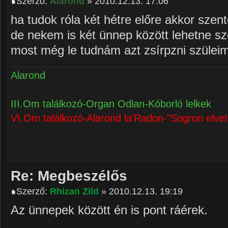
Szerző:
Alarond
» 2010.12.13. 17:06
ha tudok róla két hétre előre akkor szen
de nekem is két ünnep között lehetne sz
most még le tudnám azt zsírpzni szülei
Alarond
III.Om találkozó-Organ Odlan-Kóborló lelkek
VI.Om találkozó-Alarond la'Radon-"Sogron elvet
Re: Megbeszélős
Szerző:
Rhizan Zild
» 2010.12.13. 19:19
Az ünnepek között én is pont ráérek.