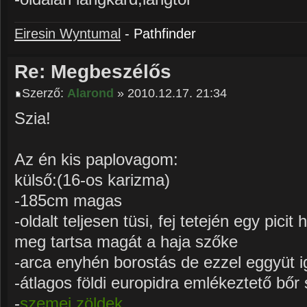
Eiresin Wyntumal
- Pathfinder
Re: Megbeszélős
Szerző:
Alarond
» 2010.12.17. 21:34
Szia!
Az én kis paplovagom:
külső:(16-os karizma)
-185cm magas
-oldalt teljesen tüsi, fej tetején egy pic
meg tartsa magát a haja szőke
-arca enyhén borostás de ezzel eggyüt i
-átlagos földi europidra emlékeztető bőr 
-
szemei zöldek