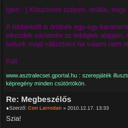
Igen : ) Köszönöm szépen, örülök, hogy 
A többiektől is örülnék egy-egy karakter
elkezdek vázlatolni az eddigiek alapján
tudunk majd változtatni ha valami nem 
Kali
www.asztralecset.gportal.hu : szerepjáték illuszt
képregény minden csütörtökön.
Re: Megbeszélős
Szerző:
Con Larrodan
» 2010.12.17. 13:33
Szia!