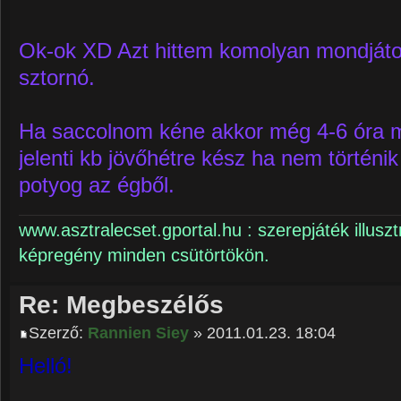
Ok-ok XD Azt hittem komolyan mondjátok
sztornó.
Ha saccolnom kéne akkor még 4-6 óra 
jelenti kb jövőhétre kész ha nem történi
potyog az égből.
www.asztralecset.gportal.hu : szerepjáték illuszt
képregény minden csütörtökön.
Re: Megbeszélős
Szerző:
Rannien Siey
» 2011.01.23. 18:04
Helló!