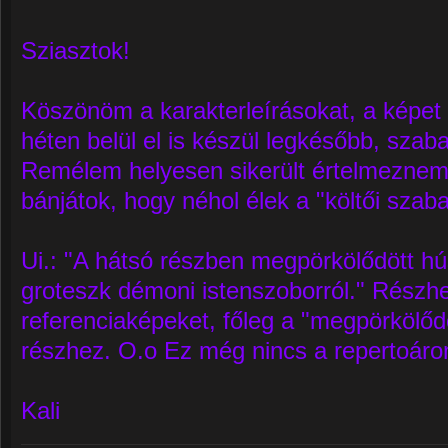
Sziasztok!
Köszönöm a karakterleírásokat, a képet 
héten belül el is készül legkésőbb, sza
Remélem helyesen sikerült értelmeznem 
bánjátok, hogy néhol élek a "költői szab
Ui.: "A hátsó részben megpörkölődött h
groteszk démoni istenszoborról." Rész
referenciaképeket, főleg a "megpörkölőd
részhez. O.o Ez még nincs a repertoár
Kali