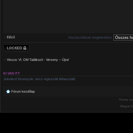
Előző
Hozzászólások megjelenítése:
Téma lezárva
Vissza: VI. OM Találkozó - Verseny -- Újra!
KI VAN ITT
Jelenlévő fórumuzók: nincs regisztrált felhasználó
Fórum kezdőlap
Theme cr
Magyar f