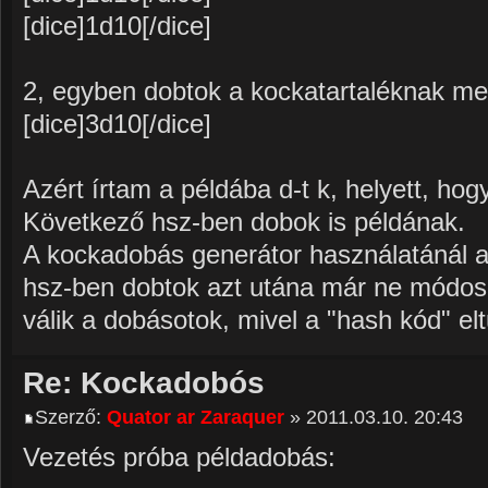
[dice]1d10[/dice]
2, egyben dobtok a kockatartaléknak meg
[dice]3d10[/dice]
Azért írtam a példába d-t k, helyett, hog
Következő hsz-ben dobok is példának.
A kockadobás generátor használatánál ar
hsz-ben dobtok azt utána már ne módosí
válik a dobásotok, mivel a "hash kód" el
Re: Kockadobós
Szerző:
Quator ar Zaraquer
» 2011.03.10. 20:43
Vezetés próba példadobás: