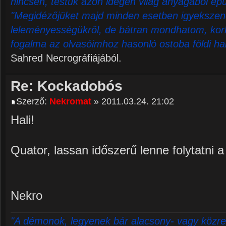
nincsen, testük azon idegen világ anyagából épü
"Megidézőjüket majd minden esetben igyekszene
leleményességükről, de bátran mondhatom, korl
fogalma az olvasóimhoz hasonló ostoba földi ha
Sahred Necrográfiájából.
Re: Kockadobós
Szerző:
Nekromat
» 2011.03.24. 21:02
Hali!
Quator, lassan időszerű lenne folytatni
Nekro
"A démonok, legyenek bár alacsony- vagy közre