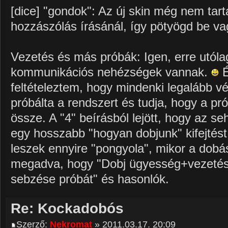
[dice] "gondok": Az új skin még nem tar
hozzászólás írásánál, így pötyögd be v
Vezetés és más próbák: Igen, erre utóla
kommunikációs nehézségek vannak.
É
feltételeztem, hogy mindenki legalább vé
próbálta a rendszert és tudja, hogy a pr
össze. A "4" beírásból lejött, hogy az seh
egy hosszabb "hogyan dobjunk" kifejtést
leszek ennyire "pongyola", mikor a dob
megadva, hogy "Dobj ügyesség+vezetés 
sebzése próbát" és hasonlók.
Re: Kockadobós
Szerző:
Nekromat
» 2011.03.17. 20:09