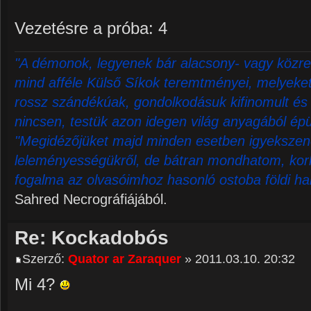
Vezetésre a próba: 4
"A démonok, legyenek bár alacsony- vagy közre
mind afféle Külső Síkok teremtményei, melyeket 
rossz szándékúak, gondolkodásuk kifinomult és 
nincsen, testük azon idegen világ anyagából épü
"Megidézőjüket majd minden esetben igyekszene
leleményességükről, de bátran mondhatom, korl
fogalma az olvasóimhoz hasonló ostoba földi ha
Sahred Necrográfiájából.
Re: Kockadobós
Szerző:
Quator ar Zaraquer
» 2011.03.10. 20:32
Mi 4?