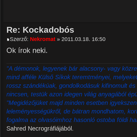
Re: Kockadobós
Szerző:
Nekromat
» 2011.03.18. 16:50
Ok írok neki.
"A démonok, legyenek bár alacsony- vagy közre
mind afféle Külső Síkok teremtményei, melyeket 
rossz szándékúak, gondolkodásuk kifinomult és 
nincsen, testük azon idegen világ anyagából épü
"Megidézőjüket majd minden esetben igyekszene
leleményességükről, de bátran mondhatom, korl
fogalma az olvasóimhoz hasonló ostoba földi ha
Sahred Necrográfiájából.