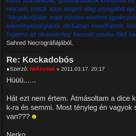
rossz szándékúak, gondolkodásuk kifinomult és 
nincsen, testük azon idegen világ anyagából épü
"Megidézőjüket majd minden esetben igyekszene
leleményességükről, de bátran mondhatom, korl
fogalma az olvasóimhoz hasonló ostoba földi ha
Sahred Necrográfiájából.
Re: Kockadobós
Szerző:
Nekromat
» 2011.03.17. 20:17
Hüüü......
Hát ezt nem értem. Átmásoltam a dice kó
k-ra és semmi. Most tényleg én vagyok 
van???
Nerko