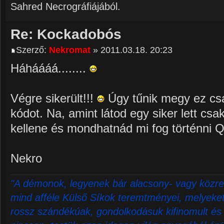
Sahred Necrográfiájából.
Re: Kockadobós
Szerző:
Nekromat
» 2011.03.18. 20:23
Háháááá........
Végre sikerült!!!
Úgy tűnik megy ez csak
kódot. Na, amint látod egy siker lett csa
kellene és mondhatnád mi fog történni Q
Nekro
"A démonok, legyenek bár alacsony- vagy közre
mind afféle Külső Síkok teremtményei, melyeket 
rossz szándékúak, gondolkodásuk kifinomult és 