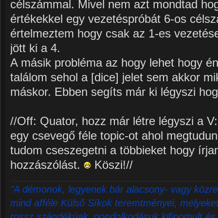
célszámmal. Mivel nem azt mondtad ho
értékekkel egy vezetéspróbát 6-os céls
értelmeztem hogy csak az 1-es vezetés
jött ki a 4.
A másik probléma az hogy lehet hogy é
találom sehol a [dice] jelet sem akkor m
máskor. Ebben segíts már ki légyszi hogy
//Off: Quator, hozz már létre légyszi a V
egy csevegő féle topic-ot ahol megtudun
tudom cseszegetni a többieket hogy írj
hozzászólást.
Köszi!//
"A démonok, legyenek bár alacsony- vagy közre
mind afféle Külső Síkok teremtményei, melyeket 
rossz szándékúak, gondolkodásuk kifinomult és 