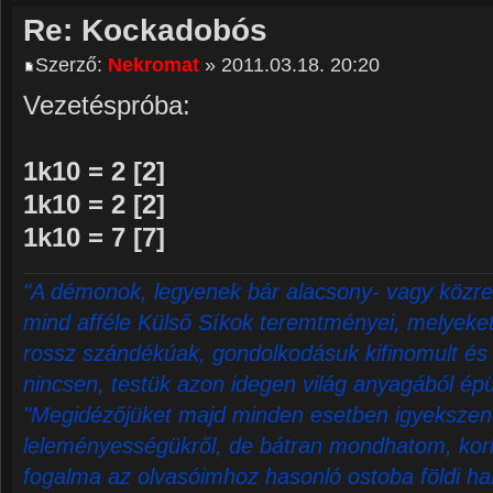
Re: Kockadobós
Szerző:
Nekromat
» 2011.03.18. 20:20
Vezetéspróba:
1k10 = 2 [2]
1k10 = 2 [2]
1k10 = 7 [7]
"A démonok, legyenek bár alacsony- vagy közre
mind afféle Külső Síkok teremtményei, melyeket 
rossz szándékúak, gondolkodásuk kifinomult és 
nincsen, testük azon idegen világ anyagából épü
"Megidézőjüket majd minden esetben igyekszene
leleményességükről, de bátran mondhatom, korl
fogalma az olvasóimhoz hasonló ostoba földi ha