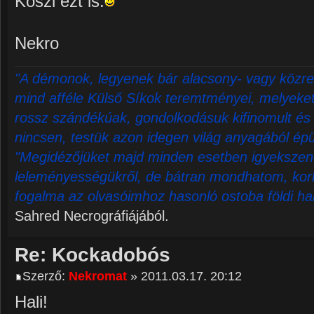
Köszi ezt is.
Nekro
"A démonok, legyenek bár alacsony- vagy közre
mind afféle Külső Síkok teremtményei, melyeket 
rossz szándékúak, gondolkodásuk kifinomult és 
nincsen, testük azon idegen világ anyagából épü
"Megidézőjüket majd minden esetben igyekszene
leleményességükről, de bátran mondhatom, korl
fogalma az olvasóimhoz hasonló ostoba földi ha
Sahred Necrográfiájából.
Re: Kockadobós
Szerző:
Nekromat
» 2011.03.17. 20:12
Hali!