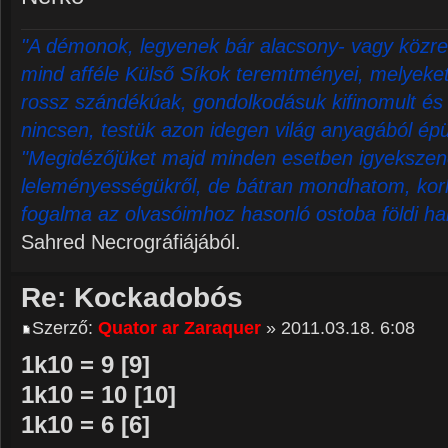
"A démonok, legyenek bár alacsony- vagy közre
mind afféle Külső Síkok teremtményei, melyeket 
rossz szándékúak, gondolkodásuk kifinomult és 
nincsen, testük azon idegen világ anyagából épü
"Megidézőjüket majd minden esetben igyekszene
leleményességükről, de bátran mondhatom, korl
fogalma az olvasóimhoz hasonló ostoba földi ha
Sahred Necrográfiájából.
Re: Kockadobós
Szerző:
Quator ar Zaraquer
» 2011.03.18. 6:08
1k10 = 9 [9]
1k10 = 10 [10]
1k10 = 6 [6]