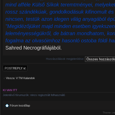
mind afféle Külső Síkok teremtményei, melyeket 
rossz szándékúak, gondolkodásuk kifinomult és 
nincsen, testük azon idegen világ anyagából épü
"Megidézőjüket majd minden esetben igyekszene
leleményességükről, de bátran mondhatom, korl
fogalma az olvasóimhoz hasonló ostoba földi ha
Sahred Necrográfiájából.
Hozzászólások megjelenítése:
Hozzászólás
küldése
Vissza: V:TM Kalandok
KI VAN ITT
Jelenlévő fórumuzók: nincs regisztrált felhasználó
Fórum kezdőlap
Theme cr