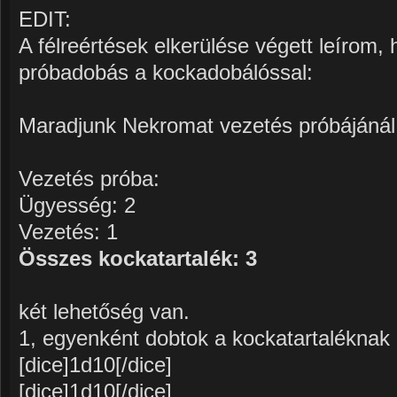
EDIT:
A félreértések elkerülése végett leírom,
próbadobás a kockadobálóssal:
Maradjunk Nekromat vezetés próbájánál 
Vezetés próba:
Ügyesség: 2
Vezetés: 1
Összes kockatartalék: 3
két lehetőség van.
1, egyenként dobtok a kockatartaléknak 
[dice]1d10[/dice]
[dice]1d10[/dice]