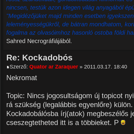
nincsen, testük azon idegen világ anyagából épü
"Megidézőjüket majd minden esetben igyekszene
leleményességükről, de bátran mondhatom, korl
fogalma az olvasóimhoz hasonló ostoba földi ha
Sahred Necrográfiájából.
Re: Kockadobós
Szerző:
Quator ar Zaraquer
» 2011.03.17. 18:40
Nekromat
Topic: Nincs jogosultságom új topicot nyi
rá szükség (legalábbis egyenlőre) külön
Kockadobálósba írj(atok) megbeszélős je
cseszegtetheted itt is a többieket. P