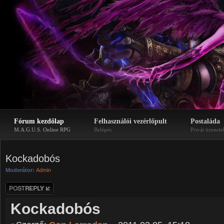
Fórum kezdőlap
Felhasználói vezérlőpult
Postaláda
M.A.G.U.S. Online RPG
Belépés
Privát üzenete
Kockadobós
Moderátor:
Admin
Hozzászólás
küldése
Kockadobós