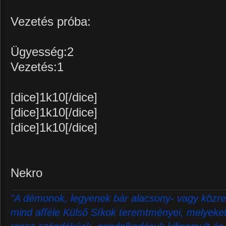
Vezetés próba:
Ügyesség:2
Vezetés:1
[dice]1k10[/dice]
[dice]1k10[/dice]
[dice]1k10[/dice]
Nekro
"A démonok, legyenek bár alacsony- vagy közre
mind afféle Külső Síkok teremtményei, melyeket 