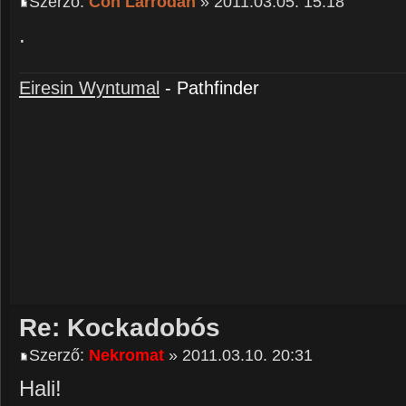
Szerző:
Con Larrodan
» 2011.03.05. 15:18
.
Eiresin Wyntumal
- Pathfinder
Re: Kockadobós
Szerző:
Nekromat
» 2011.03.10. 20:31
Hali!