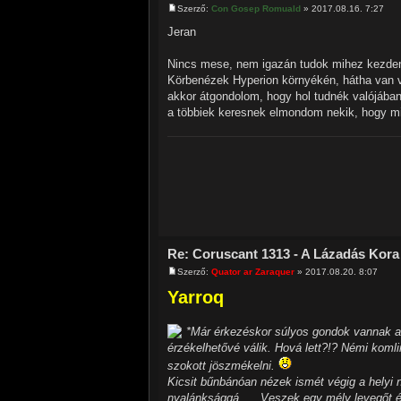
Szerző:
Con Gosep Romuald
» 2017.08.16. 7:27
Jeran
Nincs mese, nem igazán tudok mihez kezdeni 
Körbenézek Hyperion környékén, hátha van v
akkor átgondolom, hogy hol tudnék valójában 
a többiek keresnek elmondom nekik, hogy mi 
Re: Coruscant 1313 - A Lázadás Kora
Szerző:
Quator ar Zaraquer
» 2017.08.20. 8:07
Yarroq
*Már érkezéskor súlyos gondok vannak a l
érzékelhetővé válik. Hová lett?!? Némi koml
szokott jöszmékelni.
Kicsit bűnbánóan nézek ismét végig a helyi n
nyalánksággá. ... Veszek egy mély levegőt 