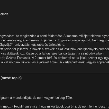
nalban.
logvadászt, te megkezded a benti felderítést. A kocsma miliőjét tekintve olya
abb. Ide nem az egyszerű melósok járnak, azt gyorsan megállapítod. Nem egy b
dékgyűjtő", univerzális ivászatra és üzletelésre.
ett belső tér jellemzi, a boxok a székek és az asztalok energiaelnyelő dúracél
 kiszakításukhoz. Kiszúrod a farkasfejes banda tagjait, a szintibőr-karbon
attal: Szürke Farkasok. A 2 ember férfi és ember nő az, a jelek szerint egy-egy
 két nő csak kibicel, és a játékot figyeli. A kártyapartnerek vegyes söpredé
 (mese-topic)
allgatom a mondandóját, de nem vagyok boldog Tőle.
em meg.. - Fogalmam sincs, hogy mikor tudok oda érni, de nem lenne rossz h