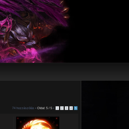
74 hozzászólás •
Oldal:
5
/
5
•
1
2
3
4
5