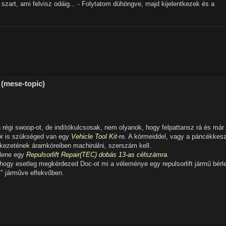
zart, ami felvisz odáig... - Folytatom dühöngve, majd kijelentkezek és a
 (mese-topic)
n régi swoop-ot, de indítókulcsosak, nem olyanok, hogy felpattansz rá és már i
zör is szükséged van egy
Vehicle Tool Kit
-re. A körmeiddel, vagy a páncékkes
rkezetének áramköreiben machinálni, szerszám kell.
llene egy
Repulsorlift Repair(TEC) dobás 13-as célszámra.
, hogy esetleg megkérdezed Doc-ot mi a véleménye egy repulsorlift jármű bérle
s" járműve elfekvőben.