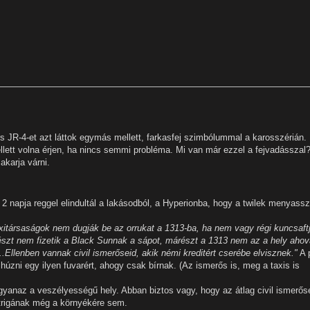
 JR-4-et azt láttok egymás mellett, farkasfej szimbólummal a karosszérián.
kellett volna érjen, ha nincs semmi probléma. Mi van már ezzel a fejvadásszal
akarja várni.
2 napja reggel elindultál a lakásodból, a Hyperionba, hogy a twilek menyass
taxitársaságok nem dugják be az orrukat a 1313-ba, ha nem vagy régi kuncsaft
részt nem fizetik a Black Sunnak a sápot, márészt a 1313 nem az a hely ahov
...Ellenben vannak civil ismerőseid, akik némi kreditért cserébe elvisznek."
A 
húzni egy ilyen fuvarért, ahogy csak bírnak. (Az ismerős is, meg a taxis is
yanaz a veszélyességű hely. Abban biztos vagy, hogy az átlag civil ismerős
rigának még a környékére sem.