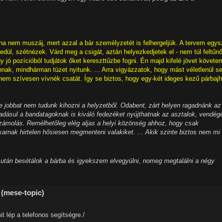
ha nem muszáj, mert azzal a bár személyzetét is felhergeljük. A tervem egys
dül, szétnézek. Várd meg a csigát, aztán helyezkedjetek el - nem túl feltűnő
y jó pozícióból tudjátok őket kereszttűzbe fogni. Én majd kifelé jövet követe
annak, mindhárman tüzet nyitunk. ... Arra vigyázzatok, hogy mást véletlenül s
l nem szívesen vívnék csatát. Így se biztos, hogy egy-két ideges kezű párbaj
 jobbat nem tudunk kihozni a helyzetből. Odabent, zárt helyen ragadnánk az
adásul a bandatagoknak is kiváló fedezéket nyújthatnak az asztalok, vendég
számolás. Remélhetőleg elég aljas a helyi közönség ahhoz, hogy csak
arnak hirtelen hősiesen megmenteni valakiket. ... Akik szinte biztos nem mi
 után besétálok a bárba és igyekszem elvegyülni, nomeg megtalálni a négy
 (mese-topic)
t lép a telefonos segítségre./