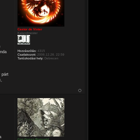
Castor de Vinter
Kalandmester
n
Hozzászólás:
4315
anda
Csatlakozott:
2006.12.26. 22:59
Tartózkodási hely:
Debrecen
 párt
k,
a
Con Gosep Romuald