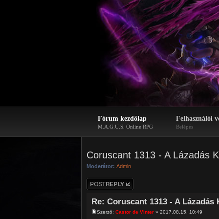
Fórum kezdőlap
Felhasználói v
M.A.G.U.S. Online RPG
Belépés
Coruscant 1313 - A Lázadás K
Moderátor:
Admin
Hozzászólás
küldése
Re: Coruscant 1313 - A Lázadás 
Szerző:
Castor de Vinter
» 2017.08.15. 10:49