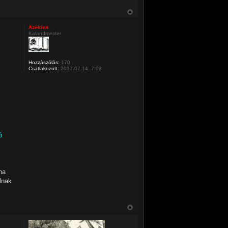
Azekien
Kalandmester
Hozzászólás:
170
Csatlakozott:
2017.07.14. 7:03
ó
ha
ólnak