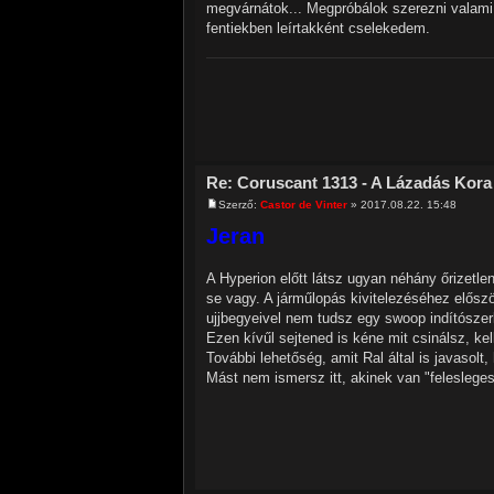
megvárnátok... Megpróbálok szerezni valami s
fentiekben leírtakként cselekedem.
Re: Coruscant 1313 - A Lázadás Kora
Szerző:
Castor de Vinter
» 2017.08.22. 15:48
Jeran
A Hyperion előtt látsz ugyan néhány őrizetle
se vagy. A járműlopás kivitelezéséhez elős
ujjbegyeivel nem tudsz egy swoop indítósze
Ezen kívűl sejtened is kéne mit csinálsz, ke
További lehetőség, amit Ral által is javasolt
Mást nem ismersz itt, akinek van "feleslege