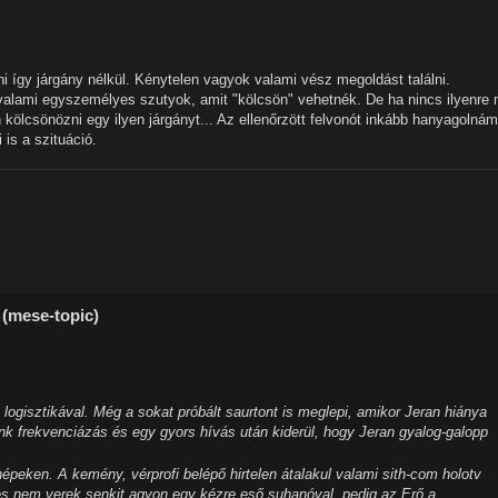
így járgány nélkül. Kénytelen vagyok valami vész megoldást találni.
alami egyszemélyes szutyok, amit "kölcsön" vehetnék. De ha nincs ilyenre
kölcsönözni egy ilyen járgányt... Az ellenőrzött felvonót inkább hanyagolná
is a szituáció.
 (mese-topic)
ogisztikával. Még a sokat próbált saurtont is meglepi, amikor Jeran hiánya
ink frekvenciázás és egy gyors hívás után kiderül, hogy Jeran gyalog-galopp
épeken. A kemény, vérprofi belépő hirtelen átalakul valami sith-com holotv
és nem verek senkit agyon egy kézre eső suhanóval, pedig az Erő a