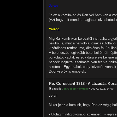
Jeran
Jelez a komlinked és Ran Vel Aath van a vo
(Azt hogy mit mond a reagjában olvashatod.)
Yarroq
Míg Ral komlinken keresztül instruálja a gya
belülről is, mint a parkolója, csak zsúfolt
kizárólagos territóriuma, általános faji "hulla
A berendezés leginkább betonból öntött, épít
burkolatot kaptak és egy daru ereje kellene a
páncélruhájukra is farkasfej van festve, felir
alkotnak. Egy szabak-party közepén vannak, a
többnyire ők is emberek.
Re: Coruscant 1313 - A Lázadás Kora
Szerző:
Con Gosep Romuald
» 2017.08.22. 14:00
Jeran
Mikor jelez a komlink, hogy Ran az végig h
- Utólag mindig okosabb az ember... - jegyz