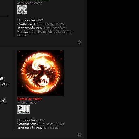
Játékos Karakter
Hozzászólás:
687
Csatlakozott:
2008.06.02. 12:26
Tartózkodási hely:
Székesfehérvár
Karakter:
Con Romualdo della Muerta -
Gorvik
tt
ztyűd
Castor de Vinter
tről.
Kalandmester
Hozzászólás:
4315
Csatlakozott:
2006.12.26. 22:59
Tartózkodási hely:
Debrecen