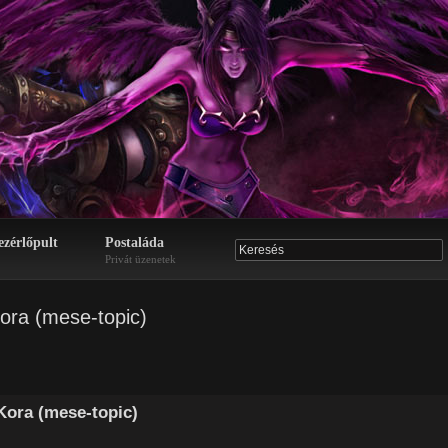
ezérlőpult
Postaláda
Privát üzenetek
ora (mese-topic)
Kora (mese-topic)