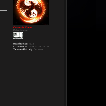
Castor de Vinter
Kalandmester
Hozzászólás:
4315
Csatlakozott:
2006.12.26. 22:59
Tartózkodási hely:
Debrecen