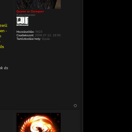
Quator ar Zaraquer
Kalandmester
zerű:
en -
Hozzászólás:
5623
Csatlakozott:
2006.07.12. 18:50
m
Tartózkodási hely:
Gyula
e
hős
ek és