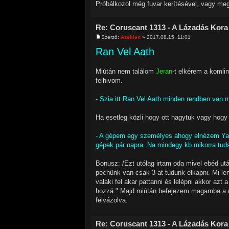
Próbálkozol még fuvar kerítésével, vagy meg
Re: Coruscant 1313 - A Lázadás Kora
Szerző:
Azekien
» 2017.08.15. 11:01
Ran Vel Aath
Miútán nem találom
Jeran
-t elkérem a komli
felhivom.
- Szia itt Ran Vel Aath minden rendben van 
Ha esetleg közli hogy ott hagytuk vagy hogy 
- A gépem egy személyes ahogy elnézem Yarro
gépek pár napra. Na mindegy kb mikorra tuds
Bonusz: /Ezt utólag irtam oda mivel ebéd u
pechünk van csak 3-at tudunk elkapni. Mi le
valaki fel akar pattanni és lelépni akkor azt 
hozzá." Majd miútán befejezem magamba a m
felvázolva.
Re: Coruscant 1313 - A Lázadás Kora