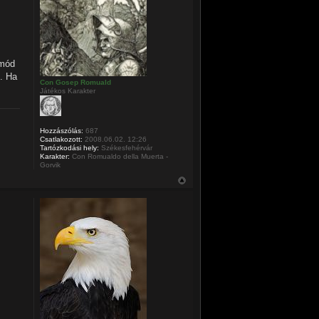
 mód
m. Ha
Con Gosep Romuald
Játékos Karakter
Hozzászólás:
687
Csatlakozott:
2008.06.02. 12:26
Tartózkodási hely:
Székesfehérvár
Karakter:
Con Romualdo della Muerta -
Gorvik