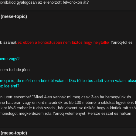
próbálod gyalogosan az ellenörzött felvonókon át?
 (mese-topic)
nk számát
/ez ebben a kontextusban nem biztos hogy helytálló/
Yarroq-tól és
merre vagy?
nem tud ide jönni.
q-é is, de miért nem béreltél valamit Doc-tól biztos adott volna valami olcs
z ide érni?
tán jutott eszembe/ "Mivel 4-en vannak mi meg csak 3-an ha bemegyünk és
nne ha Jeran vagy én kint maradnék és kb 100 méterről a siklokat figyelnénk 
a kint lévő ember le tudná szedni, bár viszont az rizikós hogy a kintiek mit sz
onologot megkérdezem róla Yarroq véleményét. Persze ésszel és halkan
 (mese-topic)