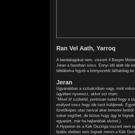
Ran Vel Aath, Yarroq
A bandatagokat nem, viszont 4 Bespin Motors
Jeran a fasorban sincs. Ennyi idő alatt ide 
téblábolva figyeli a környezetét láthatólag be 
Jeran
Ugyanabban a szituációban vagy, mint mikor 
ügyében nyomozz, akkor ezt írtam:
"Mivel itt születtél, pontosan tudod hogy a 
esélyed sincs hogy ide taxit küldjenek. Egy
fizetőképes utas taxival akar lemenni fentről
sokat segíthet, de biztos hogy úgy le fognak 
egyaránt, már ha hajlandóak elvinni.)
A Hyperion és a Kék Osztriga viszont nem ug
büdös életben nem fognak menni a Kék Oszt