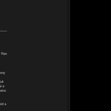
? Ran
zony
juk
á a
pénz
eid a