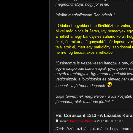
megmondhatója, hogy jól esne.
Inkább meghallgatom Ran ötletét.*
- Odabent egyébként se lövöldöztünk volna, 
Mivel még nincs itt Jeran, így bemegyek egye
amellett a négy bandajeles suhanó körül, hog
őket, és mikor a járgányaiktól pár lépésre v
találjatok el, mert egy parkolónyi zsoldossa
nem-e fog becsatlakozni reflexből.
*Számomra is veszélyesen hangzik a terv, de
egyre szaporodó biztonságiak gyűrűjében. rá
egyéb tereptárgyak. Így marad a parkolói le
végignézzék a lövöldözést és tényleg nem ak
lennénk, a jöttment idegenek.
Saját tervemnek megfelelően, a kis közjáték
jómadarat, akik miatt ide jöttünk.*
Re: Coruscant 1313 - A Lázadás Kora
Szerző:
Castor de Vinter
» 2017.08.20. 15:37
/OFF: Azért azt játszuk már le, hogy Jeran mi