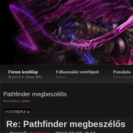
Fórum kezdőlap
Felhasználói vezérlőpult
Postaláda
M.A.G.U.S. Online RPG
Belépés
Privát üzenete
Pathfinder megbeszélős
Moderátor:
Admin
Hozzászólás
küldése
Re: Pathfinder megbeszélős