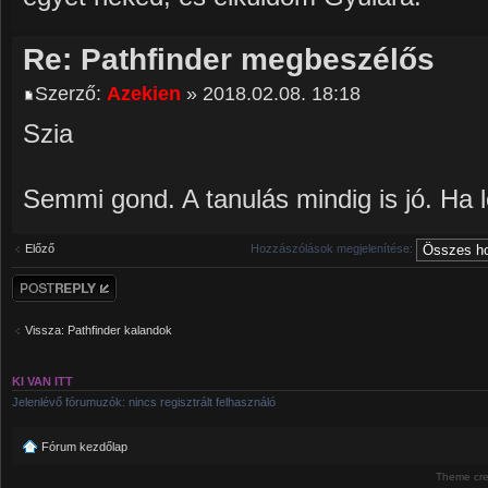
Re: Pathfinder megbeszélős
Szerző:
Azekien
» 2018.02.08. 18:18
Szia
Semmi gond. A tanulás mindig is jó. Ha l
Előző
Hozzászólások megjelenítése:
Hozzászólás
küldése
Vissza: Pathfinder kalandok
KI VAN ITT
Jelenlévő fórumuzók: nincs regisztrált felhasználó
Fórum kezdőlap
Theme cr