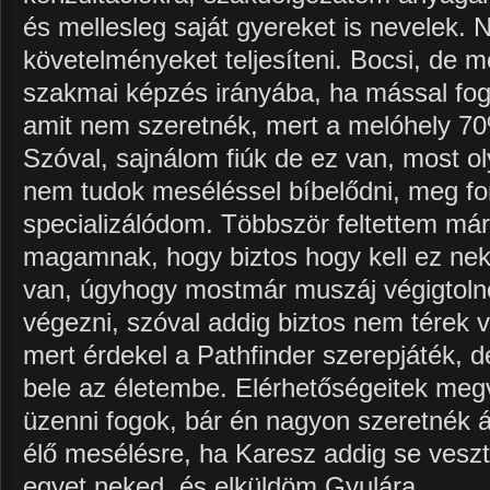
és mellesleg saját gyereket is nevelek.
követelményeket teljesíteni. Bocsi, de mo
szakmai képzés irányába, ha mással fogl
amit nem szeretnék, mert a melóhely 70
Szóval, sajnálom fiúk de ez van, most 
nem tudok meséléssel bíbelődni, meg fo
specializálódom. Többször feltettem má
magamnak, hogy biztos hogy kell ez n
van, úgyhogy mostmár muszáj végigtoln
végezni, szóval addig biztos nem térek 
mert érdekel a Pathfinder szerepjáték, 
bele az életembe. Elérhetőségeitek meg
üzenni fogok, bár én nagyon szeretnék 
élő mesélésre, ha Karesz addig se veszte
egyet neked, és elküldöm Gyulára.